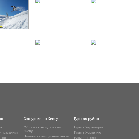
не
Экскурсии по Киеву
Туры за рубеж
ах
Обзорная экскурсия по
Туры в Черногорию
Киеву
е праздники
Туры в Хорватию
Полеты на воздушном шаре
 дня
Туры в Чехию