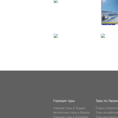
Горящие туры
Туры по Украи
Горящие туры в Турцию
Отдых в Карпат
Автобусные туры в Европу
Туры на майски
Горящие туры в Болгарию
Туры выходного