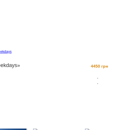
weekdays
weekdays»
4450 грн
Заказать