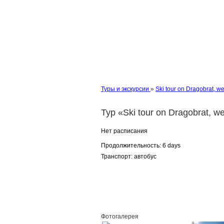
Туры и экскурсии
»
Ski tour on Dragobrat, 
Тур «Ski tour on Dragobrat, 
Нет расписания
Продолжительность:
6 days
Транспорт:
автобус
Заказать
Фотогалерея