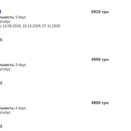
)
5910 грн
льность:
2 days
втобус
:
12.09.2026, 10.10.2026, 07.11.2026
Заказать
ше
4990 грн
льность:
3 days
втобус
Заказать
ше
4800 грн
льность:
4 days
втобус
Заказать
ше