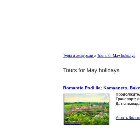
Туры и экскурсии
»
Tours for May holidays
Tours for May holidays
Romantic Podillia: Kamyanets, Bako
Продолжите
Транспорт:
а
Даты выезда
Узнать боль