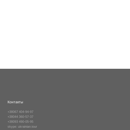
Контакты
+38067 404-94-97
+38044 360-57-37
+38093 490-05-95
skype:
ukrainian.tour