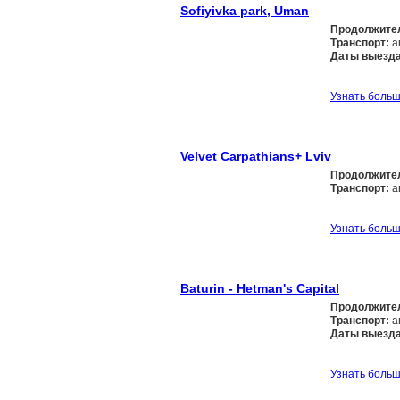
Sofiyivka park, Uman
Продолжите
Транспорт:
а
Даты выезда
Узнать боль
Velvet Carpathians+ Lviv
Продолжите
Транспорт:
а
Узнать боль
Baturin - Hetman's Capital
Продолжите
Транспорт:
а
Даты выезда
Узнать боль