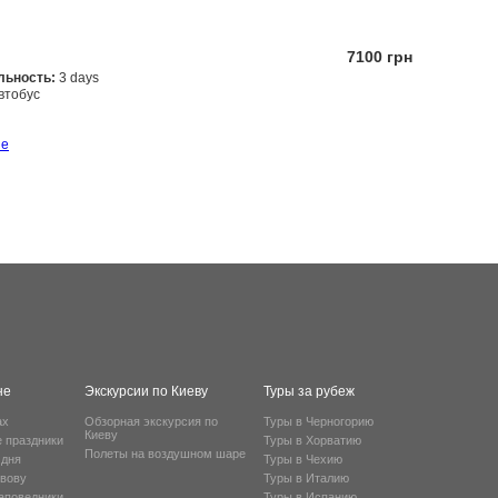
7100 грн
льность:
3 days
втобус
Заказать
ше
не
Экскурсии по Киеву
Туры за рубеж
ах
Обзорная экскурсия по
Туры в Черногорию
Киеву
е праздники
Туры в Хорватию
Полеты на воздушном шаре
 дня
Туры в Чехию
ьвову
Туры в Италию
заповедники
Туры в Испанию