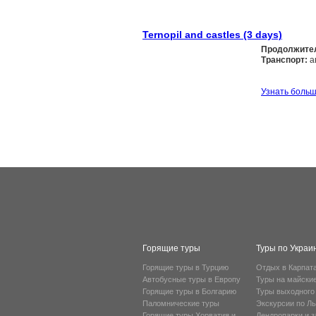
Ternopil and castles (3 days)
Продолжите
Транспорт:
а
Узнать боль
Горящие туры
Туры по Украи
Горящие туры в Турцию
Отдых в Карпат
Автобусные туры в Европу
Туры на майски
Горящие туры в Болгарию
Туры выходного
Паломнические туры
Экскурсии по Л
Горящие туры Хорватия и
Дендропарки и 