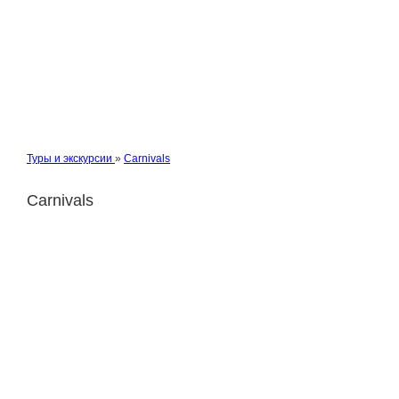
Туры и экскурсии
»
Сarnivals
Сarnivals