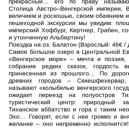
прекрасный… его по праву называю
Столица Австро–Венгерской империи, 
величием и роскошью, своим обаянием и 
пешеходной экскурсии мы увидим: пло
имперский Хофбург, Кертнер, Грабен, с
и утонченную Альбертину!
Поездка на оз. Балатон (Взрослый: 46€ / 
Самое большое озеро в Центральной Ев
«Венгерское море» – мечта и поэзия, 
собрание редких сказок, гордость в
принесенная из прошлого… По доро
древних городов – Секешфехервар,
называют «колыбелью венгерского госу
ожидает переезд на полуостров Ти
туристический центр: природный зап
Тиханское аббатство и гора с таким н
Эхо… Говорят, если с нее громко и вн
желание – оно непременно исполнится!