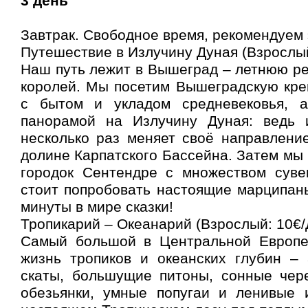
3 день
Завтрак. Свободное время, рекомендуем 
Путешествие в Излучину Дуная (Взрослый
Наш путь лежит в Вышеград – летнюю р
королей. Мы посетим Вышеградскую кре
с бытом и укладом средневековья, 
панорамой на Излучину Дуная: ведь 
несколько раз меняет своё направление
долине Карпатского Бассейна. Затем мы
городок Сентендре с множеством суве
стоит попробовать настоящие марципан
минуты в мире сказки!
Тропикарий – Океанарий (Взрослый: 10€/Д
Самый большой в Центральной Европе.
жизнь тропиков и океанских глубин – 
скаты, большущие питоны, сонные чер
обезьянки, умные попугаи и ленивые 