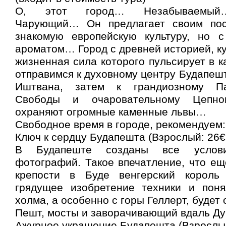
О, этот город… Незабываемый
Чарующий… Он предлагает своим пос
знакомую европейскую культуру, но 
ароматом… Город с древней историей, ку
жизненная сила которого пульсирует в к
отправимся к духовному центру Будапешт
Иштвана, затем к грандиозному Па
Свободы и очаровательному Цепно
охраняют огромные каменные львы…
Свободное время в городе, рекомендуем:
Ключ к сердцу Будапешта (Взрослый: 26€ 
В Будапеште созданы все услов
фотографий. Такое впечатление, что ещ
крепости в Буде венгерский король
грядущее изобретение техники и поня
холма, а особенно с горы Геллерт, будет
Пешт, мосты и заворачивающий вдаль Ду
Ажурное украшение Будапешта (Взрослый: