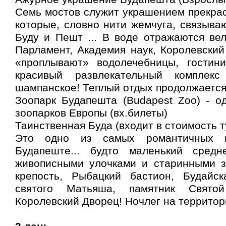
Семь мостов служит украшением прекрас
которые, словно нити жемчуга, связываю
Буду и Пешт ... В воде отражаются ве
Парламент, Академия наук, Королевский
«проплывают» водолечебницы, гостин
красивый развлекательный комплекс
шампанское! Теплый отдых продолжается
Зоопарк Будапешта (Budapest Zoo) - о
зоопарков Европы (вх.билеты)
Таинственная Буда (входит в стоимость т
Это одно из самых романтичных 
Будапеште... будто маленький средн
живописными улочками и старинными зд
крепость, Рыбацкий бастион, Будайс
святого Матьяша, памятник Свято
Королевский Дворец! Ночлег на территор