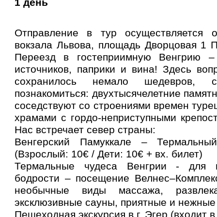
1 день
Отправление в тур осуществляется о
вокзала Львова, площадь Дворцовая 1 
Переезд в гостеприимную Венгрию –
источников, паприки и вина! Здесь воп
сохранилось немало шедевров, 
познакомиться: двухтысячелетние памят
соседствуют со строениями времен турец
храмами с гордо-неприступными крепос
Нас встречает север страны:
Венгерский Памуккале – Термальный
(Взрослый: 10€ / Дети: 10€ + вх. билет)
Термальные чудеса Венгрии - для п
бодрости – посещение Велнес–Комплек
необычные виды массажа, развлека
эксклюзивные сауны, приятные и нежны
Пешеходная экскурсия в г. Эгер (входит в