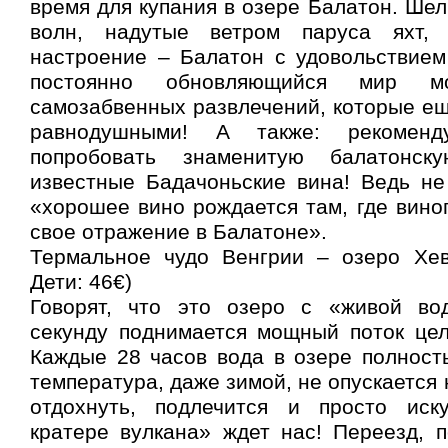
время для купания в озере Балатон. Шел
волн, надутые ветром паруса яхт,
настроение – Балатон с удовольствием
постоянно обновляющийся мир м
самозабвенных развлечений, которые ещ
равнодушными! А также: рекомен
попробовать знаменитую балатонс
известные Бадачоньские вина! Ведь не
«хорошее вино рождается там, где вино
свое отражение в Балатоне».
Термальное чудо Венгрии – озеро Хев
Дети: 46€)
Говорят, что это озеро с «живой во
секунду поднимается мощный поток цел
Каждые 28 часов вода в озере полност
температура, даже зимой, не опускается
отдохнуть, подлечится и просто иск
кратере вулкана» ждет нас! Переезд, 