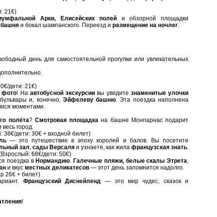
: 21€)
иумфальной Арки, Елисейских полей
и обзорной площадки
 башня
и бокал шампанского.
Переезд и
размещение на ночлег
.
вободный день для самостоятельной прогулки или увлекательных
дополнительно.
0€/дети: 21€)
 фото
! На
автобусной экскурсии
вы увидите
знаменитые улочки
бульвары и, конечно,
Эйфелеву башню
. Эта поездка наполнена
мися моментами.
го полёта
?
Смотровая площадка
на башне Монпарнас подарит
 весь город.
: 38€/дети: 30€ + входной билет)
ль
— это путешествие в эпоху королей и балов. Вы посетите
льный зал
,
сады Версаля
и узнаете, как жила
французская знать
.
(Взрослый: 68€/дети: 50€)
я поездка в
Нормандию
.
Галечные пляжи, белые скалы Этрета
,
ан
и вкус
местных деликатесов
— этот день запомнится надолго.
р 26€ + билет)
риант.
Французский Диснейленд
— это мир чудес, сказок и
атления
!