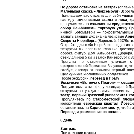
По дороге остановка на завтрак
(оплачив
Маленькая сказка – Люксембург
(Взрослы
Приглашаем вас открыть для себя удиви
вас ждут
живописные скалы
и леса
,
кр
прогуляетесь по извилистым
средневеко
собор Сен-Мишель
,
торговую улицу Гр
иконой Богоматери — покровительницы
захватывающий дух вид на лесистые
Арде
Секреты Нюрнберга
(Взрослый: 26€/Дети:
Откройте для себя Нюрнберг — один из с
экскурсии вы посетите главные
достоп
сорока фигур
,
Дом Альбрехта Дюрера
стену
длиной 5 км и
замок Кайзербург
с 8
Прогулка по
старинным улочкам с
средневековой Германии
. Вы узнаете, ч
глобус
, отсюда отправился
первый пое
Щелкунчика и оловянных солдатиков
.
После экскурсии,
переезд в Прагу
.
Экскурсия «Встреча с Прагой» — сердце
Погрузитесь в атмосферу легендарной
Пр
экскурсии вы увидите самые известные
театр
,
первый Пражский университет
,
го
Прогуляйтесь по
Староместской площ
колоритный
еврейский квартал Йозеф
остановитесь на
Карловом мосту
, чтобы
Переезд и размещение на ночлег.
6 день
Завтрак.
При желании группы.