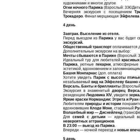
художниками и многое другое
Огни ночного Парижа
(Взрослый: 33€/Дети
Вечерняя экскурсия с посещением
Тр
Трокадеро
. Финал мерцающая
Эйфелева
4 день
Завтрак. Выселение из отеля.
Перед выездом из
Парижа
у вас будет с
экскурсий.
Общественный транспорт
оплачивается 
Дополнительные экскурсии на выбор:
Мечты сбываются в Париже
(Взрослый: 3
Идеальный тур для любителей
красивых
Парижа
, уютные
пекарни
, атмосферные 
эстетикой, вдохновением и запоминающи
Башня Монпарнас
(доп. оплата)
Хотите увидеть
Париж с высоты птичье
незабываемый
вид на Эйфелеву башню
и
Версаль. Банты и бриллианты
(Взрослый
Экскурсия в знаменитый
дворец Верса
резиденцию
Людовика XIV
, увидите
зерка
Яркие краски Нормандии: Этрета и Руан
Любителям
природы и истории
понравитс
вдохновившие
Клоде Моне
, старинный
Ру
Волшебный мир — Диснейленд
(трансфе
Для
семей с детьми
— идеальный ва
невероятных аттракционов
.
В 23:00 — выезд из Парижа
.
Впереди — ночной переезд и
новые впеч
5 день