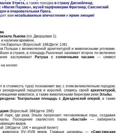
калам Этрета,
а также поездка
в страну Диснейленд.
: «Магия Парижа», музей парфюмерии Фрагонар, Саксонский
ден и очаровательная Прага.
рит вам
незабываемые впечатления
и
яркие эмоции!
ва
.
окзала Львова
(пл. Дворцовая 1).
 и наличии времени.
ок Европы» (Взрослый: 18€/Дети: 13€)
ов Польши с великолепной архитектурой и живописными уголками.
ейших в стране, а площадь Рыночная занимает второе по величине
мание заслуживает
Ратуша с солнечными часами
— символ
на ночлег.
т в стоимость тура) познакомит вас с этим великолепным городом.
 резиденцией герцогов и королей, славясь своей
архитектурой,
лекциями живописи, а также живописными берегами реки
Эльбы
.
рездена: Театральная площадь с Дрезденской оперой
, а также
.
цария
(Взрослый: 38€/дети: 26€)
 парк, где река Эльба прорезает песчаниковые горы, создавая
скалы. Посещение скалистого парка
«Бастай»
— лабиринта
тывающих видов.
й: 18€/дети: 16€ + входной билет)
й живописи XV–XVIII веков. Главные шедевры —
«Сикстинская