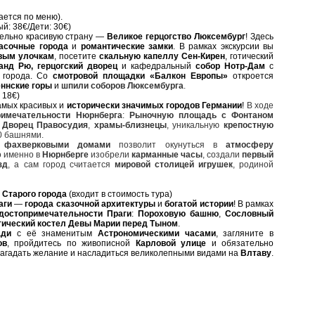
ается по меню).
й: 38€/Дети: 30€)
тельно красивую страну —
Великое герцогство Люксембург
! Здесь
асочные города
и
романтические замки
. В рамках экскурсии вы
вым улочкам
, посетите
скальную капеллу Сен-Кирен
, готический
анд Рю, герцогский дворец
и кафедральный
собор Нотр-Дам
с
 города. Со
смотровой площадки «Балкон Европы»
откроется
ннские горы
и
шпили соборов Люксембурга
.
 18€)
амых красивых и
исторически значимых городов Германии
!
В ходе
римечательности Нюрнберга
:
Рыночную площадь с Фонтаном
,
Дворец Правосудия
,
храмы-близнецы
, уникальную
крепостную
0 башнями.
 фахверковыми домами
позволит окунуться в
атмосферу
то именно в
Нюрнберге
изобрели
карманные часы
, создали
первый
зд
, а сам город считается
мировой столицей игрушек
, родиной
 Старого города
(входит в стоимость тура)
аги
—
города сказочной архитектуры
и
богатой истории
! В рамках
достопримечательности Праги
:
Пороховую башню
,
Сословный
тический костел Девы Марии перед Тыном
.
ади
с её знаменитым
Астрономическими часами
, загляните в
ов
, пройдитесь по живописной
Карловой улице
и обязательно
 загадать желание и насладиться великолепными видами на
Влтаву
.