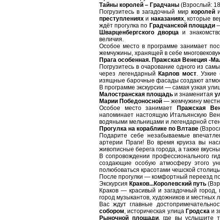
Тайны королей – Градчаны
(Взрослый: 18
Погрузитесь в загадочный мир
королей
преступлениях
и
наказаниях
, которые в
ждёт прогулка по
Градчанской площади
—
Шварценбергского дворца
и знакомств
величия.
Особое место в программе занимает по
жемчужины, хранящей в себе многовекову
Прага особенная. Пражская Венеция -М
Погрузитесь в очарование одного из са
через легендарный
Карлов мост
. Узкие
изящные барочные фасады создают атмос
В программе экскурсии — самая узкая ули
Малостранская площадь
и знаменитая
у
Марии Победоносной
— жемчужину местн
Особое место занимает
Пражская Ве
напоминает настоящую Итальянскую Вен
водяными мельницами и легендарной сте
Прогулка на кораблике по Влтаве
(Взрос
Подарите себе незабываемые впечатле
артерии Праги! Во время круиза вы нас
живописные берега города, а также вкусн
В сопровождении профессионального гид
создающие особую атмосферу этого уни
полюбоваться красотами чешской столицы
После прогулки — комфортный переезд п
Экскурсия
Краков...Королевский путь
(Взр
Краков — красивый и загадочный город,
город музыкантов, художников и местных л
Вас ждут главные достопримечательно
собором
, историческая улица
Гродска
и 
Рыночной площади
, где вы услышите 