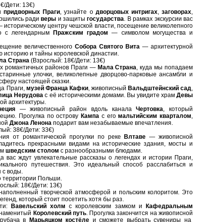
€/Дети: 13€)
и
придворных Праги
, узнайте о
дворцовых интригах
,
заговорах
,
ершились ради
веры
и защиты
государства
. В рамках экскурсии вас
 историческому центру чешской власти, посещение великолепного
о с легендарным
Пражским градом
— символом могущества и
сещение величественного
Собора Святого Вита
— архитектурной
ю историю и тайны королевской династии.
ала Страна
(Взрослый: 18€/Дети: 13€)
мых романтичных районов Праги —
Мала Страна
, куда мы попадаем
 старинные улочки, великолепные дворцово-парковые ансамбли и
феру настоящей сказки.
ца Праги,
музей Франца Кафки
, живописный
Вальдштейнский сад
,
лица Нерудова
с её историческими домами. Вы увидите храм
Девы
ой архитектуры.
неция
— живописный район вдоль канала
Чертовка
, который
ецию. Прогулка по острову
Кампа
с его
мальтийским кварталом
,
ной
Джона Ленона
подарит вам незабываемые впечатления.
лый: 38€/Дети: 33€)
ния от романтической прогулки по реке
Влтаве
— живописной
ладитесь прекрасными видами на исторические здания, мосты и
ым
шведским столом
с разнообразными блюдами.
а вас ждут увлекательные рассказы о легендах и истории Праги,
кального путешествия. Это идеальный способ расслабиться и
 с воды.
о территории Польши.
ослый: 18€/Дети: 13€)
 наполненный творческой атмосферой и польским колоритом. Это
егенд, который стоит посетить хотя бы раз.
сти:
Вавельский холм
с королевским замком и
Кафедральным
знаменитый
Королевский путь
. Прогулка закончится на живописной
трубача в
Марьяцком костёле
и сможете выбрать сувениры на