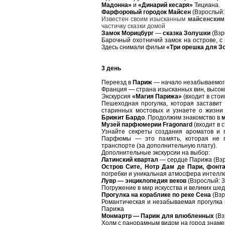
Мадонна»
и
«Динарий кесаря»
Тициана.
Фарфоровый городок Майсен
(Взрослый:
Известен своим изысканным
майсенским
частичку сказки домой
Замок Морицбург
—
сказка Золушки
(Взр
Барочный охотничий замок на острове, 
Здесь снимали фильм
«Три орешка для З
3 день
Переезд в
Париж
— начало незабываемог
Франция — страна изысканных вин, высоко
Экскурсия
«Магия Парижа»
(входит в стои
Пешеходная прогулка, которая заставит
старинных мостовых и узнаете о жизни
Брижит Бардо
. Продолжим знакомство в
м
Музей парфюмерии Fragonard
(входит в 
Узнайте секреты создания ароматов и 
Парфюмы — это память, которая не п
транспорте (за дополнительную плату).
Дополнительные экскурсии на выбор:
Латинский квартал
— сердце Парижа (Взр
Остров Сите, Нотр Дам де Пари, фонт
погребки и уникальная атмосфера интелле
Лувр — энциклопедия веков
(Взрослый: 3
Погружение в мир искусства и великих ше
Прогулка на кораблике по реке Сена
(Взр
Романтическая и незабываемая прогулка
Парижа
Монмартр — Париж для влюбленных
(Вз
Холм с панорамным видом на город знам