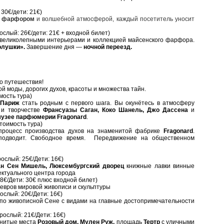
 30€/дети: 21€)
 фарфором
и волшебной атмосферой, каждый посетитель уносит
ослый: 26€/дети: 21€ + входной билет)
с великолепными интерьерами и коллекцией майсенского фарфора.
олушки».
Завершение дня —
ночной переезд.
о путешествия!
й моды, дорогих духов, красоты и множества тайн.
мость тура)
Париж
стать родным с первого шага. Вы окунётесь в атмосферу
 и творчестве
Франсуазы Саган, Коко Шанель, Джо Дассена
и
узее парфюмерии Fragonard
.
стоимость тура)
процесс производства духов на знаменитой фабрике
Fragonard
.
одводит. Свободное время. Передвижение на общественном
ослый: 25€/Дети: 16€)
ан Сен Мишель, Люксембургский дворец
книжные лавки винные
ктуального центра города
8€/Дети: 30€ плюс входной билет)
девров мировой живописи и скульптуры
ослый: 20€/Дети: 16€)
 по живописной Сене с видами на главные достопримечательности
рослый: 21€/Дети: 16€)
енитые места
Розовый дом, Мулен Руж,
площадь
Тертр
с уличными