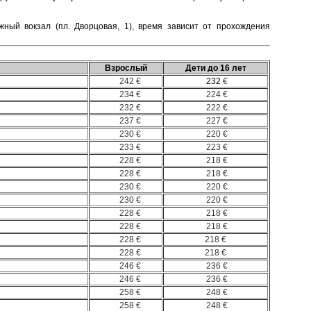
ный вокзал (пл. Дворцовая, 1), время зависит от прохождения
Взрослый
Дети до 16 лет
242 €
232
€
234 €
224 €
232 €
222 €
237 €
227 €
230 €
220 €
233 €
223 €
228 €
218 €
228 €
218 €
230 €
220 €
230 €
220 €
228 €
218 €
228 €
218 €
228 €
218 €
228 €
218 €
246 €
236 €
246 €
236 €
258 €
248 €
258 €
248 €