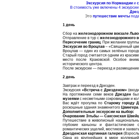
Экскурсия по Нормандии
и
с
В стоимость уже включены 4 экскурсии
Дрез
Это
путешествие мечты
пода
1 день
Сбор на
железнодорожном вокзале Льво
Отправление в тур с
железнодорожного в
Пересечение границ
. При желании группы
Экскурсия во Вроцлав
– «Священный цвет
Вроцлав — один из самых зелёных город
Старый город считается одним из красив
место после Краковской. Особое вни
исторического центра.
После экскурсии — переезд и размещение 
2 день
Завтрак и переезд в Дрезден.
Экскурсия
«Встреча с Дрезденом»
(входи
На протяжении семи веков
Дрезден
был
музеями
с несметными сокровищами и кол
Вас ждёт прогулка по
Старому городу Д
роскошные здания знаменитого
Цвингера
Дополнительные экскурсии на выбор:
Очарование Эльбы — Саксонская Швей
Путешествие в живописный национальный
глубокие каньоны и фантастические 
романтических ущелий, мостиков и захва
Дрезденская картинная галерея
(Взрослы
Одна из крупнейших в мире коллекци