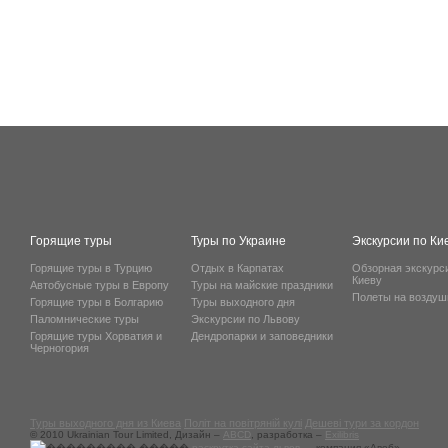
Горящие туры
Туры по Украине
Экскурсии по Ки
Горящие туры в Турцию
Отдых в Карпатах
Обзорная экскурс
Киеву
Автобусные туры в Европу
Туры на майские праздники
Полеты на возду
Горящие туры в Болгарию
Туры выходного дня
Паломнические туры
Экскурсии по Львову
Горящие туры Хорватия и
Дендропарки и заповедники
Черногория
Туры выходного дня из Киева
Політ на повітряній кулі
Дешеві тури за кордон
© 2010 Ukrainian Tour Limited, Дизайн –
ABCD
, разработка –
Exilibris
раскрутка сайта львов
— компания «Авеб».