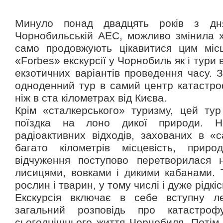
Минуло понад двадцять років з дня
Чорнобильській АЕС, можливо змінила хі
само продовжують цікавитися цим міс
«Forbes» екскурсії у Чорнобиль як і тури
екзотичних варіантів проведення часу. 
одноденний тур в самий центр катастр
ніж в ста кілометрах від Києва.
Крім «сталкерського» туризму, цей ту
поїздка на лоно дикої природи. 
радіоактивних відходів, захованих в «
багато кілометрів місцевість, прир
відчуження поступово перетворилася н
лисицями, вовками і дикими кабанами. 
рослин і тварин, у тому числі і дуже рідкі
Екскурсія включає в себе вступну лек
загальний розповідь про катастрофу,
сьогоднішнього життя Чорнобиля. Потім 