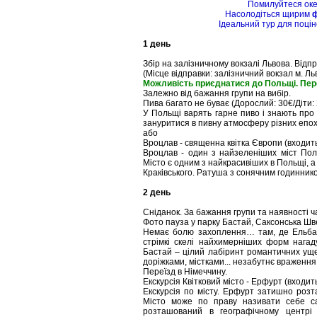
Помилуйтеся ок
Насолодіться щирим
Ідеальний тур для поціно
1 день
Збір на залізничному вокзалі Львова. Відп
(Місце відправки: залізничний вокзал м. Ль
Можливість приєднатися до Польщі. Пере
Залежно від бажання групи на вибір.
Пива багато не буває (Дорослий: 30€/Діти: 
У Польщі варять гарне пиво і знають про 
зануритися в пивну атмосферу різних епох
або
Вроцлав - священна квітка Європи (входить
Вроцлав - один з найзеленіших міст Пол
Місто є одним з найкрасивіших в Польщі, а
Краківського. Ратуша з сонячним годинником
2 день
Сніданок. За бажання групи та наявності ч
Фото пауза у парку Бастай, Саксонська Шв
Немає болю захоплення… там, де Ельба п
стрімкі скелі найхимерніших форм нагаду
Бастай – цілий лабіринт романтичних ущ
доріжками, містками... незабутнє враження!
Переїзд в Німеччину.
Екскурсія Квітковий місто - Ерфурт (входить
Екскурсія по місту. Ерфурт затишно розта
Місто може по праву називати себе с
розташований в географічному центрі 