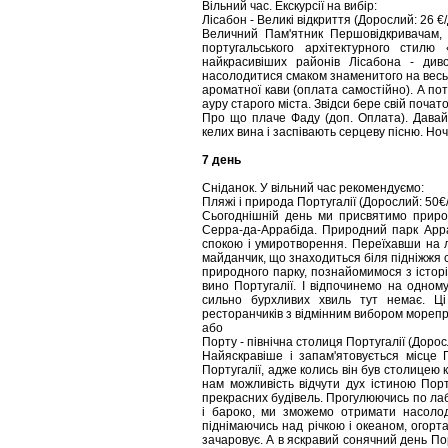
Вільний час. Екскурсії на вибір:
Лісабон - Великі відкриття (Дорослий: 26 €/
Величний Пам'ятник Першовідкривачам,
португальського архітектурного стилю
найкрасивіших районів Лісабона - ди
насолодитися смаком знаменитого на весь 
ароматної кави (оплата самостійно). А по
ауру старого міста. Звідси бере свій почат
Про що плаче Фаду (доп. Оплата). Давай
келих вина і заспівають серцеву пісню. Ноч
7 день
Сніданок. У вільний час рекомендуємо:
Пляжі і природа Португалії (Дорослий: 50€/
Сьогоднішній день ми присвятимо природ
Серра-да-Аррабіда. Природний парк Арр
спокою і умиротворення. Переїхавши на л
майданчик, що знаходиться біля підніжжя
природного парку, познайомимося з істор
вино Португалії. І відпочинемо на одном
сильно бурхливих хвиль тут немає. Ці
ресторанчиків з відмінним вибором морепр
або
Порту - північна столиця Португалії (Доросл
Найяскравіше і запам'ятовується місце 
Португалії, адже колись він був столицею 
нам можливість відчути дух істиною Порт
прекрасних будівель. Прогулюючись по лаб
і бароко, ми зможемо отримати насолод
піднімаючись над річкою і океаном, огорт
зачаровує. А в яскравий сонячний день П