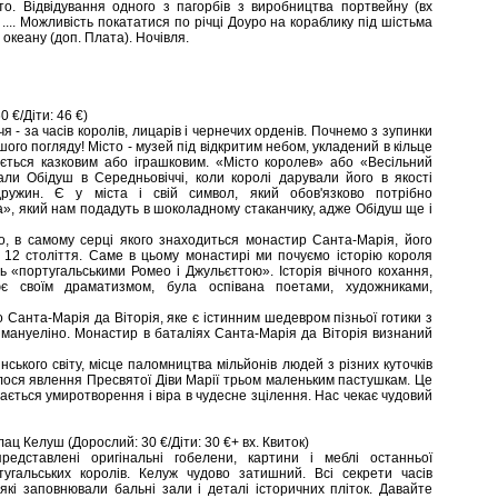
о. Відвідування одного з пагорбів з виробництва портвейну (вх
 .... Можливість покататися по річці Доуро на кораблику під шістьма
 океану (доп. Плата). Ночівля.
 €/Діти: 46 €)
- за часів королів, лицарів і чернечих орденів. Почнемо з зупинки
шого погляду! Місто - музей під відкритим небом, укладений в кільце
ається казковим або іграшковим. «Місто королев» або «Весільний
ли Обідуш в Середньовіччі, коли королі дарували його в якості
ружин. Є у міста і свій символ, який обов'язково потрібно
а», який нам подадуть в шоколадному стаканчику, адже Обідуш ще і
о, в самому серці якого знаходиться монастир Санта-Марія, його
12 століття. Саме в цьому монастирі ми почуємо історію короля
ь «португальськими Ромео і Джульєттою». Історія вічного кохання,
ює своїм драматизмом, була оспівана поетами, художниками,
 Санта-Марія да Віторія, яке є істинним шедевром пізньої готики з
мануеліно. Монастир в баталіях Санта-Марія да Віторія визнаний
ського світу, місце паломництва мільйонів людей з різних куточків
булося явлення Пресвятої Діви Марії трьом маленьким пастушкам. Це
ається умиротворення і віра в чудесне зцілення. Нас чекає чудовий
ац Келуш (Дорослий: 30 €/Діти: 30 €+ вх. Квиток)
редставлені оригінальні гобелени, картини і меблі останньої
ртугальських королів. Келуж чудово затишний. Всі секрети часів
які заповнювали бальні зали і деталі історичних пліток. Давайте