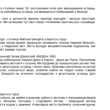
а столиця смаку. Тут розташовані поля для вирощування устриць.
а) найсвіжіших устриць, які вважаються найкращими у Франції.
, кого в дитинстві манили пригоди корсарів і морські простори.
і. Ми залишимо тут своє серце і полюбимо Бретань раз і назавжди.
до - столиця Аквітанії (входить у вартість туру)
ому заході країни, французи називають «іншим півднем Франції».
ий з південних міст. Місто володіє монументальним надбанням, яке
й і завжди торгову.
онскій Залив (Дорослий: 46€/Діти: 36€)
гляд найбільшою піщаної дюни в Європі - Дюна дю Пюла. Прогулянка
ивають містом 4-х сезонів. Ми під'їдемо до Аркашонської затоки. Нас
з дегустацією устриць і білого вина. Можлива прогулянка на катері
осни, хлюпається море, роблячи набіги на піщані пляжі. Свіжий
 Екскурсія на устричне господарство з дегустацією устриць (доп
вартість туру)
ісабона, де майже в кожному районі є містечко з панорамним видом
. Мозаїчні тротуари і старовинні ліхтарі - природний вигляд
міста родом з давнини. Атмосфера міста пройнята сучасним духом,