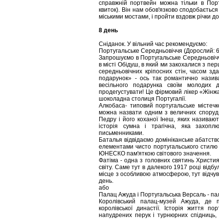
справжній портвейн можна тільки в Порт
квиток). Він нам обов'язково сподобається
міськими мостами, і пройти вздовж річки до
8 день
Сніданок. У вільний час рекомендуємо:
Португальське Середньовіччя (Дорослий: 60
Запрошуємо в Португальське Середньовіччя 
в місті Обідуш, в який ми закохалися з пер
середньовічних кріпосних стін, часом зд
подарунок» - ось так романтично назива
весільного подарунка своїм молодих д
продегустувати! Це фірмовий лікер «Жінж
шоколадна столиця Португалії.
Алкобаса- типовий португальське містечк
можна назвати одним з величних споруд 
Педру і його коханої Інеш, яких називают
історія сумна і трагічна, яка захопл
письменниками.
Баталья відвідаємо домініканське абатство
елементами чисто португальського стилю 
ЮНЕСКО пам'яткою світового значення.
Фатіма - одна з головних святинь Християн
світу. Саме тут в далекого 1917 році від
місце з особливою атмосферою, тут відчув
день.
або
Палац Ажуда і Португальська Версаль - пал
Королівський палац-музей Ажуда, де п
королівської династії. Історія життя по
напудрених перук і турнюрних спідниць, 