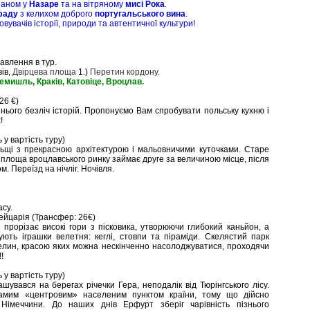
еаном у
Назаре
та на вітряному
мисі Рока
.
фаду
з келихом доброго
португальського вина
.
вувачів історії, природи та автентичної культури!
равлення в тур.
вів,
Двірцева площа
1.)
Перетин кордону.
мишль, Краків, Катовіце, Вроцлав.
26 €)
нього безліч історій. Пропонуємо Вам спробувати польську кухню і
!
 у вартість туру)
ьщі з прекрасною архітектурою і мальовничими куточками. Старе
 площа вроцлавського ринку займає друге за величиною місце, після
. Переїзд на нічліг. Ночівля.
асу.
ейцарія (Трансфер: 26€)
рорізає високі гори з пісковика, утворюючи глибокий каньйон, а
ють іграшки велетня: кеглі, стовпи та піраміди. Скелястий парк
елин, красою яких можна нескінченно насолоджуватися, проходячи
!
 у вартість туру)
шувався на берегах річечки Гера, неподалік від Тюрінгського лісу.
амим «центровим» населеним пунктом країни, тому що дійсно
Німеччини. До наших днів Ерфурт зберіг чарівність пізнього