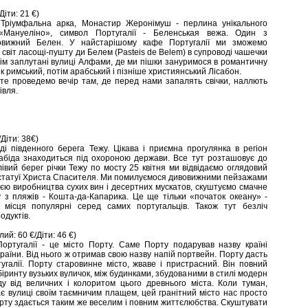
Діти: 21 €)
 Тріумфальна арка, Монастир Жеронімуш - перлина унікального
 «Мануеліно», символ Португалії - Беленськая вежа. Один з
вовижний Белен. У найстарішому кафе Португалії ми зможемо
світ ласощі-пушту ди Белем (Pasteis de Belem) в супроводі чашечки
тім заплутані вулиці Алфами, де ми пішки зануримося в романтичну
ок римський, потім арабський і пізніше християнський Лісабон.
те проведемо вечір там, де перед нами запалять свічки, наллють
івля.
Діти: 38€)
і південного берега Тежу. Цікава і приємна прогулянка в регіон
абіда знаходиться під охороною держави. Все тут розташовує до
івий берег річки Тежу по мосту 25 квітня ми відвідаємо оглядовий
 статуї Христа Спасителя. Ми помилуємося дивовижними пейзажами
ією виробництва сухих вин і десертних мускатов, скуштуємо смачне
у з пляжів - Кошта-да-Капарика. Це ще тільки «початок океану» -
 місця популярні серед самих португальців. Також тут безліч
одуктів.
ий: 60 €/Діти: 46 €)
Португалії - це місто Порту. Саме Порту подарував назву країні
країни. Від нього ж отримав свою назву напій портвейн. Порту дасть
угалії. Порту старовинне місто, жваве і пристрасний. Він повний
іринту вузьких вуличок, між будинками, збудованими в стилі модерн
у від величних і колоритом цього древнього міста. Коли туман,
ає вулиці своїм таємничим плащем, цей гранітний місто нас просто
орту здається таким же веселим і повним життєлюбства. Скуштувати