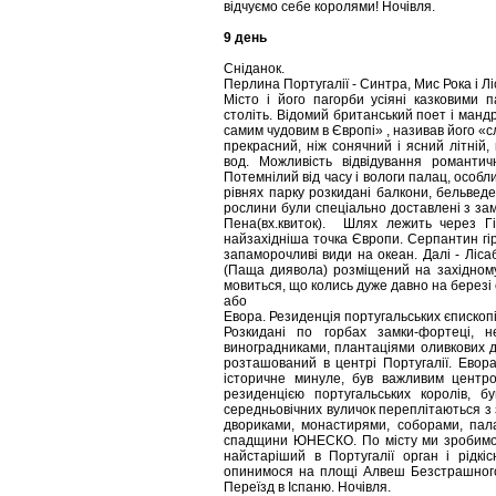
відчуємо себе королями! Ночівля.
9 день
Сніданок.
Перлина Португалії - Синтра, Мис Рока і Лі
Місто і його пагорби усіяні казковими п
століть. Відомий британський поет і манд
самим чудовим в Європі» , називав його «
прекрасний, ніж сонячний і ясний літній
вод. Можливість відвідування романтич
Потемнілий від часу і вологи палац, особл
рівнях парку розкидані балкони, бельведер
рослини були спеціально доставлені з зам
Пена(вх.квиток). Шлях лежить через Г
найзахідніша точка Європи. Серпантин гір
запаморочливі види на океан. Далі - Лісаб
(Паща диявола) розміщений на західному
мовиться, що колись дуже давно на березі с
або
Евора. Резиденція португальських єпископів 
Розкидані по горбах замки-фортеці, н
виноградниками, плантаціями оливкових де
розташований в центрі Португалії. Евора
історичне минуле, був важливим центро
резиденцією португальських королів, бу
середньовічних вуличок переплітаються 
двориками, монастирями, соборами, пала
спадщини ЮНЕСКО. По місту ми зробимо 
найстаріший в Португалії орган і рідкі
опинимося на площі Алвеш Безстрашного, 
Переїзд в Іспаню.
Ночівля.