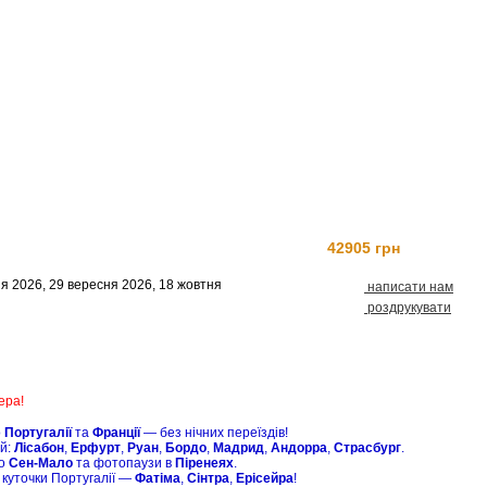
42905 грн
Замовити
я 2026, 29 вересня 2026, 18 жовтня
написати нам
роздрукувати
ера!
о
Португалії
та
Франції
— без нічних переїздів!
ій:
Лісабон
,
Ерфурт
,
Руан
,
Бордо
,
Мадрид
,
Андорра
,
Страсбург
.
по
Сен-Мало
та фотопаузи в
Піренеях
.
 куточки Португалії —
Фатіма
,
Сінтра
,
Ерісейра
!