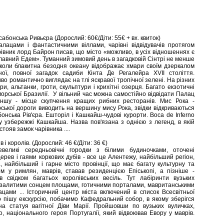
сабонська Ривьєра (Дорослий: 60€/Діти: 55€ + вх. квиток)
алацами і фантастичними віллами, чарівні відвідувачів протягом
рівник лорд Байрон писав, що місто «можливо, в усіх відношеннях є
славний Едем». Туманний зимовий день в загадковій Сінтрі не менше
, коли блакитна безодня океану відображає хмари своїм дзеркалом
ної, повної загадок садиби Кінта Де Регалейра XVII століття.
иво романтично виглядає на тлі яскравої тропічної зелені. На різних
и, альтанки, гроти, скульптури і крихітні озерця. Багато екзотичні
орської Бразилії. У вільний час можна самостійно відвідати Палац
іншу - місце скупчення кращих рибних ресторанів. Мис Рока -
ської дороги виводить на вершину мису Рока, звідки відкриваються
онська Рів'єра. Ешторіл і Кашкайш-чудові курорти. Boca de Inferno
 узбережжі Кашкайша. Назва пов'язана з однією з легенд, в якій
тояв замок чарівника ....
і королів. (Дорослий: 46 €/Діти: 36 €)
евеликі середньовічні городки з білими будиночками, оточені
рев і гаями коркових дубів - все це Алентежу, найбільший регіон,
, найбільший і гарне місто провінції, що має багату культурну та
м у римлян, маврів, ставав резиденцією Епіськопі, а пізніше -
в свідком багатьох королівських весіль. Тут лабіринти вузьких
з залитими сонцем площами, готичними порталами, мавританськими
цами ... Історичний центр міста включений в список Всесвітньої
пішу екскурсію, побачимо Кафедральний собор, в якому зберігся
сна статуя вагітної Діви Марії. Пройшовши по вузьких вуличках,
національного героя Португалії, який відвоював Евору у маврів.