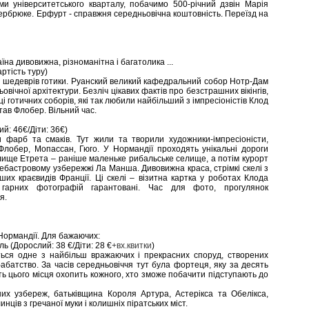
и університетського кварталу, побачимо 500-річний дзвін Марія
ербрюке. Ерфурт - справжня середньовічна коштовність. Переїзд на
їна дивовижна, різноманітна і багатолика ...
артість туру)
й шедеврів готики. Руанский великий кафедральний собор Нотр-Дам
вічної архітектури. Безліч цікавих фактів про безстрашних вікінгів,
і готичних соборів, які так любили найбільший з імпресіоністів Клод
ав Флобер. Вільний час.
й: 46€/Діти: 36€)
и фарб та смаків. Тут жили та творили художники-імпресіоністи,
Флобер, Мопассан, Гюго. У Нормандії проходять унікальні дороги
елище Етрета – раніше маленьке рибальське селище, а потім курорт
ебастровому узбережжі Ла Манша. Дивовижна краса, стрімкі скелі з
их краєвидів Франції. Ці скелі – візитна картка у роботах Клода
арних фотографій гарантовані. Час для фото, прогулянок
я.
 Нормандії. Для бажаючих:
ь (Дорослий: 38 €/Діти: 28 €
+вх.квитки
)
ться одне з найбільш вражаючих і прекрасних споруд, створених
абатство. За часів середньовіччя тут була фортеця, яку за десять
ість цього місця охопить кожного, хто зможе побачити підступають до
их узбереж, батьківщина Короля Артура, Астерікса та Обелікса,
нців з гречаної муки і колишніх піратських міст.