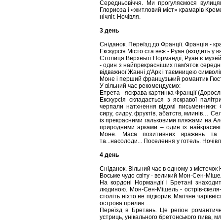
Середньовіччя. Ми прогуляємося вулицям
Глориоза і «житловий міст» крамарів Крем
нічліг. Ночівля.
3 день
Сніданок. Переїзд до Франції. Франція - кра
Екскурсія Місто ста веж - Руан (входить у в
Столиця Верхньої Нормандії, Руан є музе
- один з найпрекрасніших пам'яток середньо
відважної Жанні д'Арк і таємницею символіц
Моне і перший французький романтик Гюст
У вільний час рекомендуємо:
Етрета - яскрава картинка Франції (Доросли
Екскурсія складається з яскравої палітр
черпали натхнення відомі письменники: 
сиру, сидру, фруктів, абатств, млинів… С
із прекрасними гальковими пляжами на Ал
природними арками – один із найкрасивіш
Моне. Маса позитивних вражень та г
та...насолоди...
Поселення у готель. Ночівл
4 день
Сніданок. Вільний час в одному з містечок
Восьме чудо світу - великий Мон-Сен-Мішел
На кордоні Нормандії і Бретані знаходи
людиною. Мон-Сен-Мішель - острів-скеля-
століть ніхто не підкорив. Магічне чарівн
острова прилив ...
Переїзд в Бретань. Це регіон романтичн
устриць, унікального бретонського пива, мли