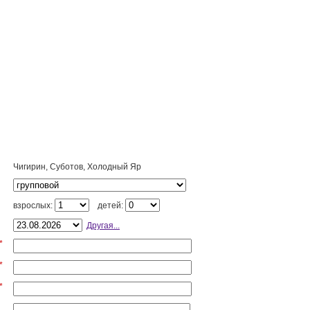
и
Чигирин, Суботов, Холодный Яр
п
о
взрослых:
детей:
а
Другая...
*
*
*
и