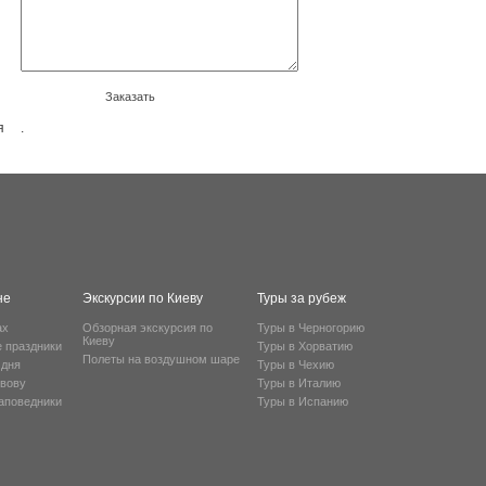
Заказать
я
.
не
Экскурсии по Киеву
Туры за рубеж
ах
Обзорная экскурсия по
Туры в Черногорию
Киеву
е праздники
Туры в Хорватию
Полеты на воздушном шаре
 дня
Туры в Чехию
ьвову
Туры в Италию
заповедники
Туры в Испанию