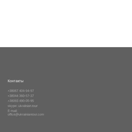
Контакты
+38067 404-94-97
+38044 360-57-37
+38093 490-05-95
skype:
ukrainian.tour
E-mail:
office@ukrainiantour.com