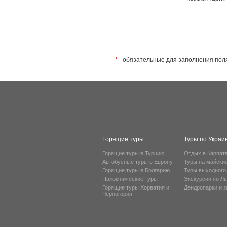
*
- обязательные для заполнения пол
Горящие туры
Туры по Украи
Горящие туры в Турцию
Отдых в Карпат
Автобусные туры в Европу
Туры на майски
Горящие туры в Болгарию
Туры выходного
Паломнические туры
Экскурсии по Л
Горящие туры Хорватия и
Дендропарки и 
Черногория