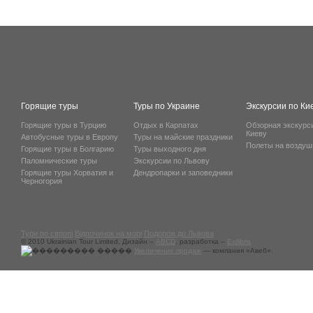
Горящие туры
Туры по Украине
Экскурсии по Ки
Горящие туры в Турцию
Отдых в Карпатах
Обзорная экскурс
Киеву
Автобусные туры в Европу
Туры на майские праздники
Полеты на возду
Горящие туры в Болгарию
Туры выходного дня
Паломнические туры
Экскурсии по Львову
Горящие туры Хорватия и
Дендропарки и заповедники
Черногория
Тури по європі
Відпочинок на морі
Подорож до Львова
© 2010 Ukrainian Tour Limited, Дизайн –
ABCD
, разработка –
Exilibris
Увеличение продаж
— компания «Авеб».