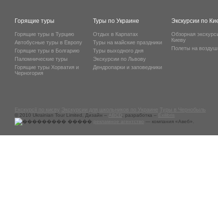
Горящие туры
Туры по Украине
Экскурсии по Ки
Горящие туры в Турцию
Отдых в Карпатах
Обзорная экскурс
Киеву
Автобусные туры в Европу
Туры на майские праздники
Полеты на возду
Горящие туры в Болгарию
Туры выходного дня
Паломнические туры
Экскурсии по Львову
Горящие туры Хорватия и
Дендропарки и заповедники
Черногория
Екскурсії по києву
Экскурсии для школьников по Украине
Туры в Чернобыль
© 2010 Ukrainian Tour Limited, Дизайн –
ABCD
, разработка –
Exilibris
рекламное агентство
— компания «Авеб».