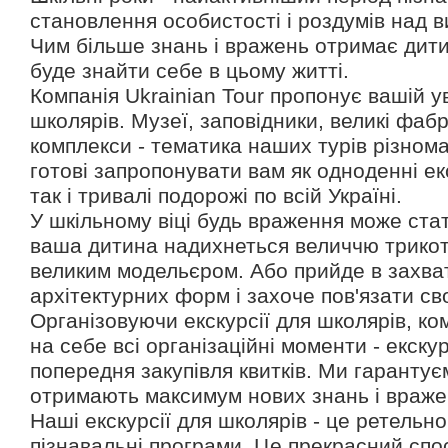
становлення особистості і роздумів над 
Чим більше знань і вражень отримає дити
буде знайти себе в цьому житті.
Компанія Ukrainian Tour пропонує вашій ув
школярів. Музеї, заповідники, великі фабр
комплекси - тематика наших турів різнома
готові запропонувати вам як одноденні екс
так і тривалі подорожі по всій Україні.
У шкільному віці будь враження може ст
ваша дитина надихнеться величчю трикот
великим модельєром. Або прийде в захват
архітектурних форм і захоче пов'язати св
Організовуючи екскурсії для школярів, ко
на себе всі організаційні моменти - екску
попередня закупівля квитків. Ми гарантує
отримають максимум нових знань і враже
Наші екскурсії для школярів - це ретельн
пізнавальні програми. Це прекрасний спо