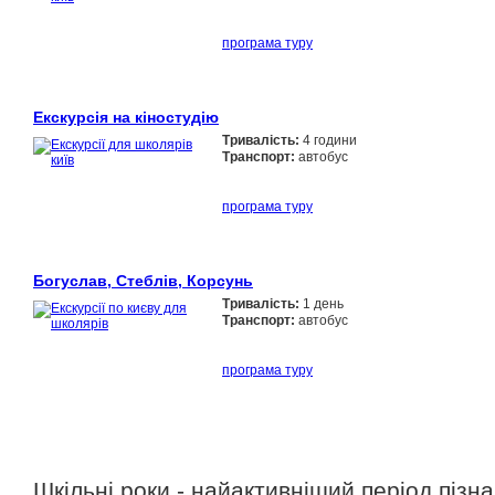
програма туру
Екскурсія на кіностудію
Тривалість:
4 години
Транспорт:
автобус
програма туру
Богуслав, Стеблів, Корсунь
Тривалість:
1 день
Транспорт:
автобус
програма туру
Шкільні роки - найактивніший період пізна