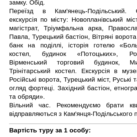
замку. Обід.
Переїзд в Кам'янець-Подільський. 
екскурсія по місту: Новопланівський мі
магістрат, Тріумфальна арка, Правосл
Павла, Турецький бастіон, Вітряні ворот
банк на поділлі, історія готелю «Боль
костел, будинок «Потоцьких», Рос
Вірменський торговий будинок, Ми
Трінітарський костел. Екскурсія в му
Російські ворота, Турецький міст, Руські 
огляд фортеці. Західний бастіон, етногр
та обряди».
Вільний час. Рекомендуємо брати кв
відправляються з Кам'янця-Подільського п
Вартість туру за 1 особу: