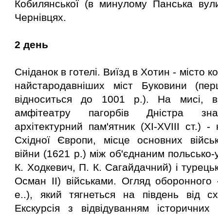
Кобилянської (в минулому Панська вули
Чернівцях.
2 день
Сніданок в готелі. Виїзд в Хотин - місто к
найстародавніших міст Буковини (пе
відноситься до 1001 р.). На мисі, в
амфітеатру пагорбів Дністра знах
архітектурний пам'ятник (XI-XVIII ст.) 
Східної Європи, місце основних війсь
війни (1621 р.) між об'єднаним польсько-
К. Ходкевич, П. К. Сагайдачний) і турець
Осман II) військами. Огляд оборонного «Т
е..), який тягнеться на південь від сх
Екскурсія з відвідуванням історичних