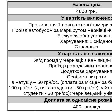
Базова ціна
4600 грн.
У вартість включено
Проживання 1 ночі в готелі (номери 
Проїзд автобусом за маршрутом Чернівці -
Екскурсія обслуговуван
Харчування: 1 снідано
Страховка
У вартість не включен
Ж/д проїзд у Чернівці; з Кам'янця-
Проїзд громадським транс
Додаткове харчуванн
Особисті витрати
в Ратушу – 50 грн/ос. (оплата за місцем за 
100 грн/ос. (діти та студенти - 50 грн/ос); у Хо
студенти - 50 грн/ос); Чернівецький уні
Доплата за одномісне розмі
400 грн/люд