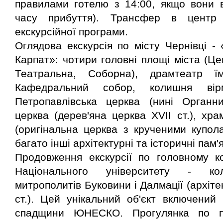
правилами готелю з 14:00, якщо вони в
часу прибуття). Трансфер в центр
екскурсійної програми.
Оглядова екскурсія по місту Чернівці 
Карпат»: чотири головні площі міста (Це
Театральна, Соборна), драмтеатр їм
Кафедральний собор, колишня вірм
Петропавлівська церква (нині Органни
церква (дерев'яна церква ХVII ст.), хр
(оригінальна церква з крученими купола
багато інші архітектурні та історичні пам'
Продовження екскурсії по головному к
Національного університету - кол
митрополитів Буковини і Далмації (архіте
ст.). Цей унікальний об'єкт включений 
спадщини ЮНЕСКО. Прогулянка по пі