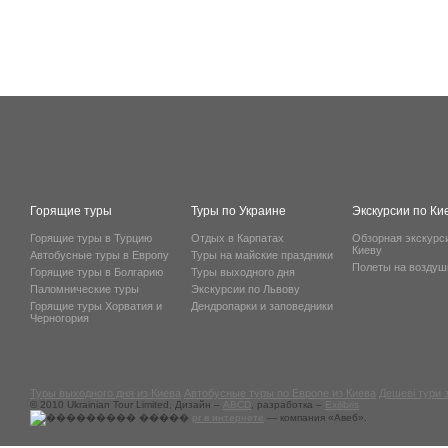
Горящие туры
Туры по Украине
Экскурсии по Ки
Горящие туры в Турцию
Отдых в Карпатах
Обзорная экскурс
Киеву
Автобусные туры в Европу
Туры на майские праздники
Полеты на возду
Горящие туры в Болгарию
Туры выходного дня
Паломнические туры
Экскурсии по Львову
Горящие туры Хорватия и
Дендропарки и заповедники
Черногория
Туры выходного дня из Киева
Автобусные туры по Европе из Киева
Дешеві тури 
© 2010 Ukrainian Tour Limited, Дизайн –
ABCD
, разработка –
Exilibris
pr в интернете
— компания «Авеб».