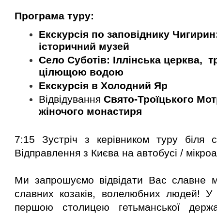
Програма
туру
:
Екскурсія по заповіднику Чигирин
історичний музей
Село Суботів: Іллінська церква,
тр
цілющою водою
Екскурсія в Холодний Яр
Відвідування
Свято-Троїцького Мо
жіночого монастиря
7:15 Зустріч з керівником туру біля 
Відправлення з Києва на автобусі / мікроа
Ми запрошуємо відвідати Вас славне м
славних козаків, волелюбних людей! У 
першою столицею гетьманської дер