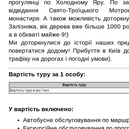
прогулянці по Холодному Яру. По зак
відвідання Свято-Троїцького Мотро
монастиря. А
також
можливість доторкну
Залі
зняка, вік дерева вже більше 1000
ро
а в обхваті майже 9!)
Ми доторкнулися до історії наших пре
повертатися додому! Прибуття в Київ до
трафіку на дорогах і погодні умови).
Вартість туру за
1 особу:
Вартість туру
Вартість туру в грн / чол.
У вартість включено:
Автобусне обслуговування по марш
Екскурсійне обслуговування по прог