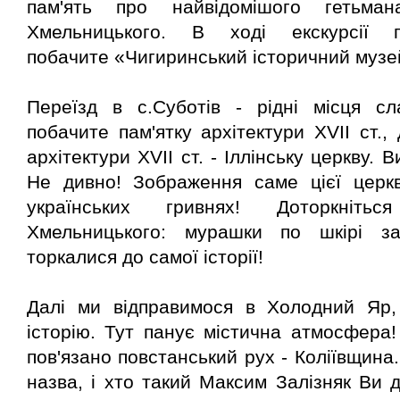
пам'ять про найвідомішого гетьма
Хмельницького.
В ході екскурсії 
побачите «Чигиринський історичний музей
Переїзд в с.Суботів - рідні місця сл
побачите пам'ятку архітектури XVII ст.,
архітектури XVII ст. - Іллінську церкву. 
Не дивно! Зображення саме цієї церк
українських гривнях! Доторкніть
Хмельницького: мурашки по шкірі за
торкалися до самої історії!
Далі ми відправимося в Холодний Яр
історію. Тут панує містична атмосфера
пов'язано повстанський рух - Коліївщина.
назва, і хто такий Максим Залізняк Ви ді