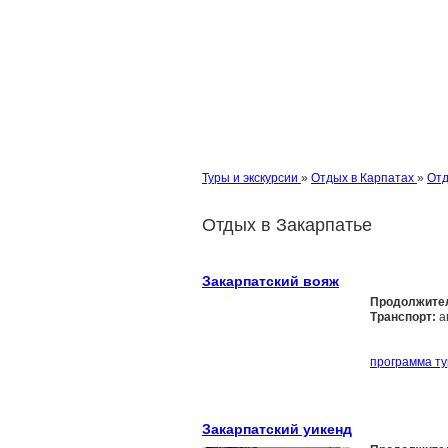
Туры и экскурсии
»
Отдых в Карпатах
»
Отд
Отдых в Закарпатье
Закарпатский вояж
Продолжите
Транспорт:
а
программа ту
Закарпатский уикенд