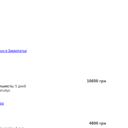
ых в Закарпатье
10650 грн
льность:
5 дней
втобус
Заказать
ра
4800 грн