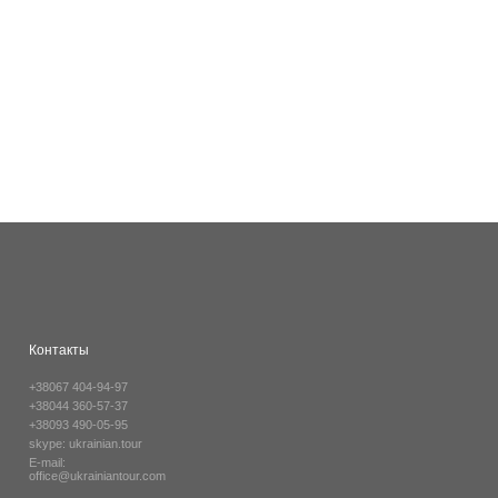
Контакты
+38067 404-94-97
+38044 360-57-37
+38093 490-05-95
skype:
ukrainian.tour
E-mail:
office@ukrainiantour.com