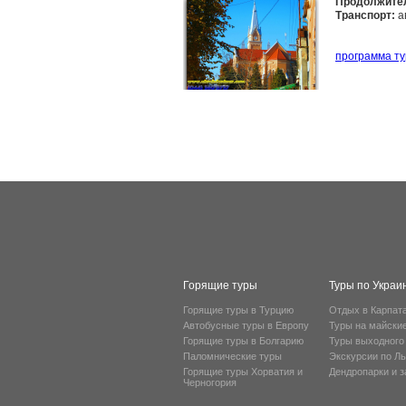
Продолжите
Транспорт:
а
программа ту
Горящие туры
Туры по Украи
Горящие туры в Турцию
Отдых в Карпат
Автобусные туры в Европу
Туры на майски
Горящие туры в Болгарию
Туры выходного
Паломнические туры
Экскурсии по Л
Горящие туры Хорватия и
Дендропарки и 
Черногория