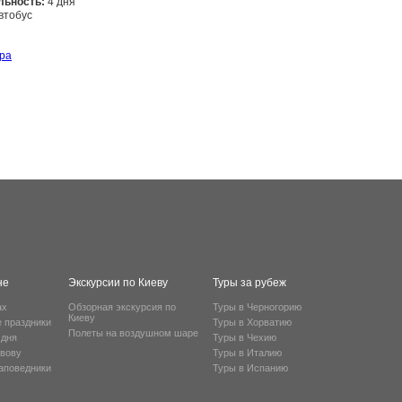
льность:
4 дня
втобус
Заказать
ра
не
Экскурсии по Киеву
Туры за рубеж
ах
Обзорная экскурсия по
Туры в Черногорию
Киеву
е праздники
Туры в Хорватию
Полеты на воздушном шаре
 дня
Туры в Чехию
ьвову
Туры в Италию
заповедники
Туры в Испанию