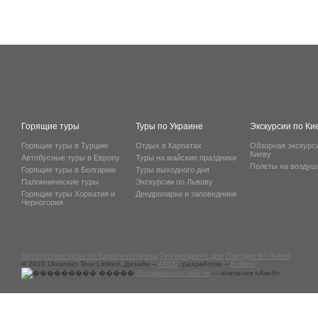
Горящие туры
Туры по Украине
Экскурсии по Ки
Горящие туры в Турцию
Отдых в Карпатах
Обзорная экскурс
Киеву
Автобусные туры в Европу
Туры на майские праздники
Полеты на возду
Горящие туры в Болгарию
Туры выходного дня
Паломнические туры
Экскурсии по Львову
Горящие туры Хорватия и
Дендропарки и заповедники
Черногория
Автобусные туры по Европе из Киева
Тур вихідного дня
Поездка во Львов
© 2010 Ukrainian Tour Limited, Дизайн –
ABCD
, разработка –
Exilibris
Продвижение сайтов
— компания «Авеб».