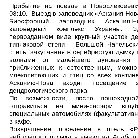
Прибытие на поезде в Новоалексеевк
08:10. Выезд в заповедник «Аскания-Нов
Биосферный заповедник Аскания-
заповедный комплекс Украины. 
первозданном виде крупный участок де
типчаковой степи - Большой Чапельски
степь, закутанная в серебристую дымку 
волнами от малейшего дуновения в
приближенных к естественным, можно
млекопитающих и птиц со всех контине
Асканию-Нова входит посещение 
дендрологического парка.
По возможности, после пешеходно
отправиться на мини-сафари вглу
специальных автомобилях (факультативно
в кафе.
Возвращение, поселение в отель «Р
небольшого отдыха - выезд на Арабатс