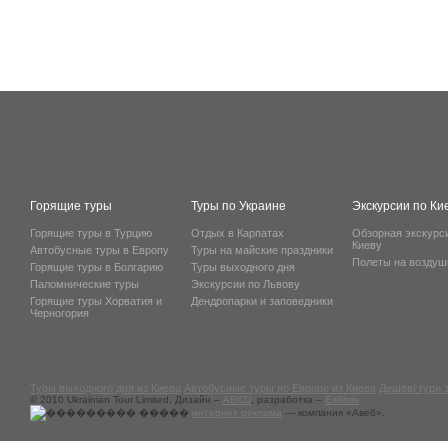
Горящие туры
Туры по Украине
Экскурсии по Ки
Горящие туры в Турцию
Отдых в Карпатах
Обзорная экскурс
Киеву
Автобусные туры в Европу
Туры на майские праздники
Полеты на возду
Горящие туры в Болгарию
Туры выходного дня
Паломнические туры
Экскурсии по Львову
Горящие туры Хорватия и
Дендропарки и заповедники
Черногория
Туры выходного дня из Киева
Автобусные туры по Европе из Киева
Дешеві тури 
© 2010 Ukrainian Tour Limited, Дизайн –
ABCD
, разработка –
Exilibris
интернет реклама
— компания «Авеб».