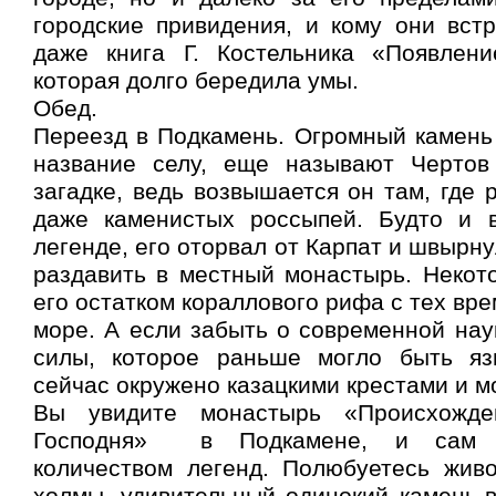
городские привидения, и кому они вст
даже книга Г. Костельника «Появлен
которая долго бередила умы.
Обед.
Переезд в Подкамень. Огромный камень
название селу, еще называют Чертов
загадке, ведь возвышается он там, где 
даже каменистых россыпей. Будто и 
легенде, его оторвал от Карпат и швырну
раздавить в местный монастырь. Некот
его остатком кораллового рифа с тех вре
море. А если забыть о современной наук
силы, которое раньше могло быть яз
сейчас окружено казацкими крестами и м
Вы увидите монастырь «Происхожде
Господня» в Подкамене, и сам 
количеством легенд. Полюбуетесь жив