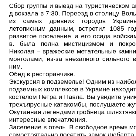
Сбор группы и выезд на туристическом а
д вокзала в 7:30. Переезд в столицу Волы
из самых древних городов Украин
летописным данным, встретил 1085 го
развитое поселение, а его осада войска
в. была полна мистицизмом и покров
Николая – вражеские метательные камн
монголами, из-за внезапного сильного 
ним.
Обед в ресторанчике.
Экскурсия в подземелье! Одним из наиб
подземных комплексов в Украине находит
костелом Петра и Павла. Вы увидите уни
трехъярусные катакомбы, послушаете жу
Окутанная легендами гробница шляхтянк
интересные впечатления.
Заселение в отель. В свободное время м
самостоятельно посетить замок Любарта 