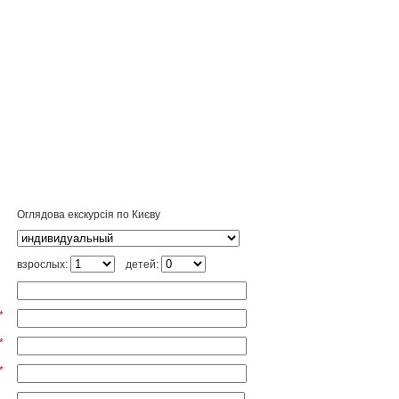
и
Оглядова екскурсія по Києву
п
о
взрослых:
детей:
а
*
*
*
и