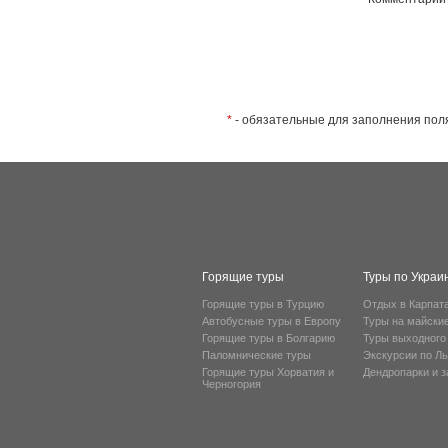
*
- обязательные для заполнения пол
Горящие туры
Туры по Украи
Горящие туры в Турцию
Отдых в Карпат
Автобусные туры в Европу
Туры на майски
Горящие туры в Болгарию
Туры выходного
Паломнические туры
Экскурсии по Л
Горящие туры Хорватия и
Дендропарки и 
Черногория