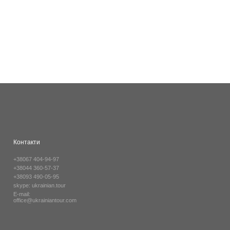
Контакти
+38067 404-94-97
+38044 360-57-37
+38093 490-05-95
skype:
ukrainian.tour
E-mail:
office@ukrainiantour.com