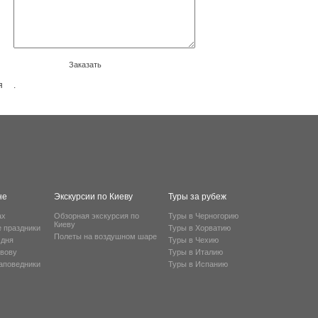
Заказать
я
.
не
Экскурсии по Киеву
Туры за рубеж
ах
Обзорная экскурсия по
Туры в Черногорию
Киеву
е праздники
Туры в Хорватию
Полеты на воздушном шаре
 дня
Туры в Чехию
ьвову
Туры в Италию
заповедники
Туры в Испанию