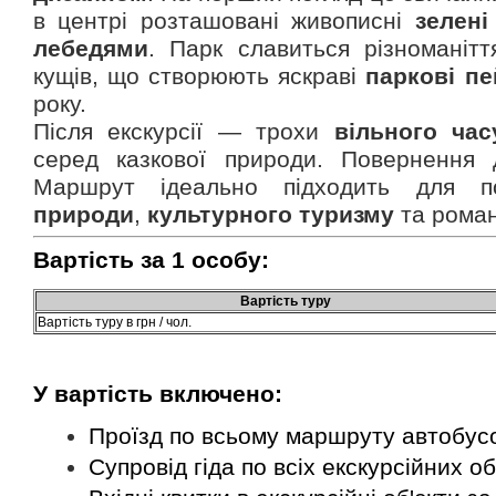
в центрі розташовані живописні
зелені
лебедями
. Парк славиться різноманіт
кущів, що створюють яскраві
паркові п
року.
Після екскурсії — трохи
вільного час
серед казкової природи. Поверненн
Маршрут ідеально підходить для п
природи
,
культурного туризму
та рома
Вартість за 1 особу:
Вартість туру
Вартість туру в грн / чол.
У вартість включено:
Проїзд по всьому маршруту автобус
Супровід гіда по всіх екскурсійних об