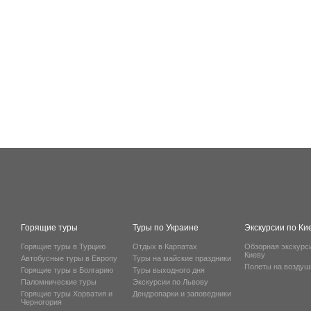
Горящие туры
Туры по Украине
Экскурсии по Ки
Горящие туры в Турцию
Отдых в Карпатах
Обзорная экскурс
Киеву
Автобусные туры в Европу
Туры на майские праздники
Полеты на возду
Горящие туры в Болгарию
Туры выходного дня
Паломнические туры
Экскурсии по Львову
Горящие туры Хорватия и
Дендропарки и заповедники
Черногория