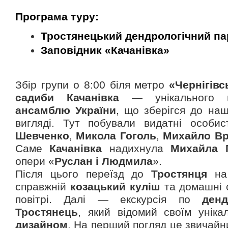
П
рограма туру:
Тростянецький дендрологічний па
Заповідник «Качанівка»
Збір групи о 8:00 біля метро
«Чернігівс
садиби Качанівка
— унікального
ансамблю України
, що зберігся до наш
вигляді. Тут побували видатні особис
Шевченко
,
Микола Гоголь
,
Михайло В
Саме
Качанівка
надихнула
Михайла 
опери «
Руслан і Людмила
».
Після цього переїзд до
Тростянця
на 
справжній
козацький куліш
та домашні 
повітрі. Далі — екскурсія по
ден
Тростянець
, який відомий своїм унік
дизайном
. На перший погляд це звичайн