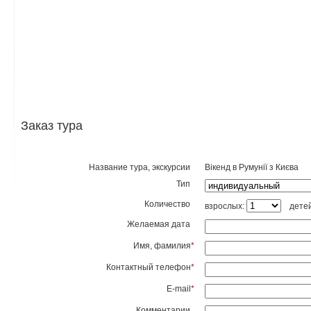
Заказ тура
Название тура, экскурсии
Вікенд в Румунії з Києва
Тип
Количество
взрослых:
дете
Желаемая дата
Имя, фамилия
*
Контактный телефон
*
E-mail
*
Комментарии