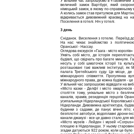
У вільний час запрошуємо в «Таємничий за
величний замок Вартбург, який охоро
німецький замок, в якому по-справжньому в
А колись замок став притулком для Мартін
відкривається дивовижний краєвид на на
Поселення в готелі. Ніч у готелі.
3 день
Сніданок. Виселення з готелю. Переїзд до
На нас чекає знайомство з політичною
Оранської - Нассау.
Оглядова екскурсія «Гаага - місто королів» (
Уявіть собі місто, де історія переплітаєт
будівлі, що свідчать про багате минуле. Г
несуть у собі шматочок історії та куль
розташовані такі важливі інституції, я
палата Третейського суду. Це місце, де
міжнародного співжиття. Прогулянка ву
міжнародного права, де кожна будівля - це
У вільний час запрошуємо відвідати на виб
«Місто казки - Делфт і місто хмарочосів -
століття тому, унікальне місто з безліч
каналів, храмів, резиденція герцогів Ора
усипальниця Нідерландської Королівської с
Нідерланди. Дивовижна архітектура, будівлі
будинки з садами, де панує вічне літо; 
безпілотні автобуси, водоплавні дрони-інс
канали-джакузі - все це давно стало для м
«Місто музеїв - Лейден і музей «Corpus»»
площею в Нідерландах. У ньому старовинн
згадки датуються 922 роком, коли це було в