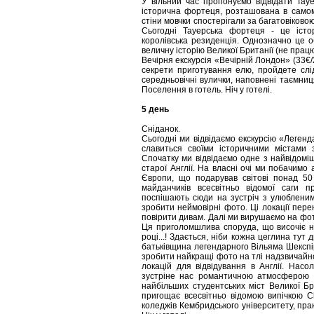
У вільний час пропонуємо відвідати Тауе
історична фортеця, розташована в самому
стіни мовчки спостерігали за багатовіковою 
Сьогодні Тауерська фортеця - це істо
королівська резиденція. Однозначно це об
величну історію Великої Британії (не працює
Вечірня екскурсія «Вечірній Лондон» (33€/
секрети приготування елю, пройдете слід
середньовічні вулички, наповнені таємниц
Поселення в готель. Ніч у готелі.
5 день
Сніданок.
Сьогодні ми відвідаємо екскурсію «Легенд
славиться своїми історичними містами
Спочатку ми відвідаємо одне з найвідоміши
старої Англії. На власні очі ми побачимо
Європи, що подарував світові понад 50
майданчиків всесвітньо відомої саги 
поспішають сюди на зустріч з улюблени
зробити неймовірні фото. Ці локації перен
повірити дивам. Далі ми вирушаємо на фото
Ця приголомшлива споруда, що височіє н
році...! Здається, ніби кожна цеглина тут 
батьківщина легендарного Вільяма Шексп
зробити найкращі фото на тлі надзвичайно
локацій для відвідування в Англії. Нас
зустріне нас романтичною атмосферою с
найбільших студентських міст Великої Бр
пригощає всесвітньо відомою випічкою 
коледжів Кембридського університету, пра