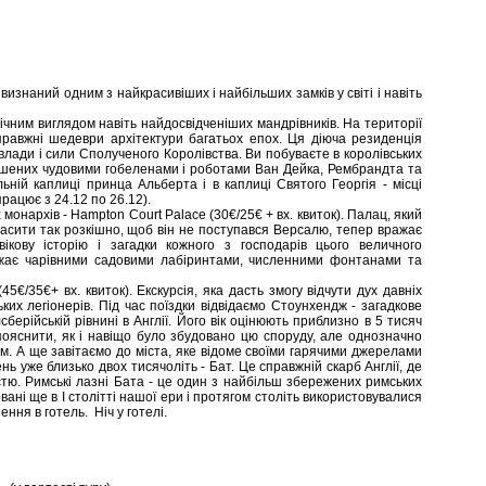
 визнаний одним з найкрасивіших і найбільших замків у світі і навіть
чним виглядом навіть найдосвідченіших мандрівників. На території
правжні шедеври архітектури багатьох епох. Ця діюча резиденція
влади і сили Сполученого Королівства. Ви побуваєте в королівських
ашених чудовими гобеленами і роботами Ван Дейка, Рембрандта та
ьній каплиці принца Альберта і в каплиці Святого Георгія - місці
рацює з 24.12 по 26.12).
онархів - Hampton Court Palace (30€/25€ + вх. квиток). Палац, який
сити так розкішно, щоб він не поступався Версалю, тепер вражає
ікову історію і загадки кожного з господарів цього величного
ажає чарівними садовими лабіринтами, численними фонтанами та
€/35€+ вх. квиток). Екскурсія, яка дасть змогу відчути дух давніх
мських легіонерів. Під час поїздки відвідаємо Стоунхендж - загадкове
сберійській рівнині в Англії. Його вік оцінюють приблизно в 5 тисяч
 пояснити, як і навіщо було збудовано цю споруду, але однозначно
ем. А ще завітаємо до міста, яке відоме своїми гарячими джерелами
нь уже близько двох тисячоліть - Бат. Це справжній скарб Англії, де
стю. Римські лазні Бата - це один з найбільш збережених римських
вані ще в I столітті нашої ери і протягом століть використовувалися
ення в готель. Ніч у готелі.