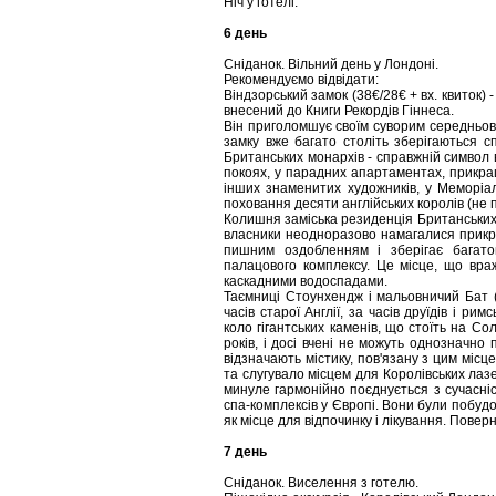
Ніч у готелі.
6 день
Сніданок. Вільний день у Лондоні.
Рекомендуємо відвідати:
Віндзорський замок (38€/28€ + вх. квиток) -
внесений до Книги Рекордів Гіннеса.
Він приголомшує своїм суворим середньові
замку вже багато століть зберігаються с
Британських монархів - справжній символ 
покоях, у парадних апартаментах, прикр
інших знаменитих художників, у Меморіал
поховання десяти англійських королів (не п
Колишня заміська резиденція Британських м
власники неодноразово намагалися прикра
пишним оздобленням і зберігає багатов
палацового комплексу. Це місце, що вр
каскадними водоспадами.
Таємниці Стоунхендж і мальовничий Бат (45
часів старої Англії, за часів друїдів і ри
коло гігантських каменів, що стоїть на Сол
років, і досі вчені не можуть однозначно
відзначають містику, пов'язану з цим місц
та слугувало місцем для Королівських лазе
минуле гармонійно поєднується з сучасні
спа-комплексів у Європі. Вони були побудо
як місце для відпочинку і лікування. Поверн
7 день
Сніданок. Виселення з готелю.