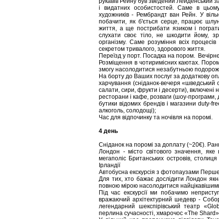
рукавів Рейну був зведений Лейденський за
і видатних особистостей. Саме в цьому
художників - Рембрандт ван Рейн. У віл
побачити, як б'ється серце, працює шлу
життя, а ще пострибати язиком і погра
слухати своє тіло, не шкодити йому, зро
організму. Саме розуміння всіх процесі
секретом тривалого, здорового життя.
Переїзд у порт. Посадка на пором. Вечірн
Розміщення в чотиримісних каютах. Пором
змогу насолодитися незабутньою подорож
На борту до Ваших послуг за додаткову оп
харчування (сніданок-вечеря «шведський ст
салати, сири, фрукти і десерти), включені на
ресторани і кафе, розваги (шоу-програми, д
бутики відомих брендів і магазини duty-fr
алкоголь, солодощі);
Час для відпочинку та ночівля на поромі.
4 день
Сніданок на поромі за доплату (~20€). Ран
Лондон - місто світового значення, яке
мегаполіс Британських островів, столиця 
Ірландії
Автобусна екскурсія з фотопаузами Перше 
Для тих, хто бажає дослідити Лондон якн
повною мірою насолодитися найцікавішими
Під час екскурсії ми побачимо непристу
вражаючий архітектурний шедевр - Собор
легендарний шекспірівський театр «Glo
перлина сучасності, хмарочос «The Shard»