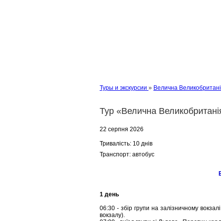
Туры и экскурсии
»
Велична Великобритан
Тур «Велична Великобритані
22 серпня 2026
Тривалість:
10 днів
Транспорт:
автобус
1 день
06:30 - збір групи на залізничному вокзал
вокзалу).