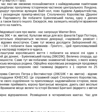
 (у вартості туру).
 час якої ми зможемо познайомитися з найвідомішими пам'ятками
 передбачає прогулянку історичною частиною центрального Лондона.
аршрут пролягає вулицею Вайт-хол, повз будівлю Адміралтейства,
ї і резиденцію прем'єр-міністра Сполученого Королівства (Даунінг
лі Парламенту. Ви побачите Букінгемський палац, одну з діючих
а також багато іншого. Екскурсія, яка залишить незабутні враження
ото на пам'ять.
відомішої саги про магію - нас запрошує Warner Bros.
ер 36€ + вх. квиток). Культове місце для всіх фанатів Гаррі Поттера,
 ретельно зберігаються численні декорації, «чарівний» реквізит і
 відомих кінострічок. Саме тут можна дослідити Заборонений ліс,
і 3/4 і побачити банк чарівників - Ґрінґотс... Цей приголомшливий
 насправді повірити в чудеса.
лаштунки королівського життя і побачити на власні очі один з
кий діє донині, - Букінгемський палац (38€/28€). Велична споруда, що
 пишністю. Саме тут ми побачимо знаменитий балкон, з якого кожну
анська монарша родина. Офіційна королівська резиденція продовжує
пристрасно охороняє свої таємниці (відкрито з 1 серпня по 25
ква Святого Петра у Вестмінстері (28€/18€ + вх. квиток) - відоме
ї спадщини ЮНЕСКО. Це справжній скарб Сполученого Королівства,
тю свого оздоблення та приголомшує надзвичайною історією, якою
іннями приймають корону британські монархи, дають свої весільні
 Вражаюче місце величі та історії Великої Британії (відкрито з квітня
ірнє відправлення. Розміщення в чотиримісних каютах. Час для