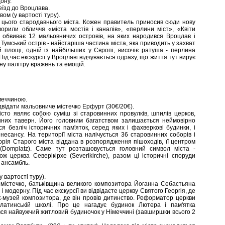
дону.
еїзд до Вроцлава.
м (у вартості туру).
ни цього стародавнього міста. Кожен правитель приносив сюди нову
ворили обличчя «міста мостів і каналів», «перлини міст», «Квіти
 обвиває 12 мальовничих островів, на яких народився Вроцлав і
. Тумський острів - найстаріша частина міста, яка приводить у захват
й площі, одній із найбільших у Європі, височіє ратуша - перлина
. Під час екскурсії у Вроцлаві відчувається одразу, що життя тут вирує
у палітру вражень та емоцій.
імеччиною.
двідати мальовниче містечко Ерфурт (30€/20€).
Місто являє собою суміш зі старовинних провулків, шпилів церков,
инних таверн. Його головним багатством залишається неймовірно
я безліч історичних пам'яток, серед яких і фахверкові будинки, і
несансу. На території міста налічується 36 старовинних соборів і
орія Старого міста віддана в розпорядження пішоходів, її центром
Domplatz). Саме тут розташовується головний символ міста -
 церква Северікірхе (Severikirche), разом ці історичні споруди
 ансамбль.
 вартості туру).
містечко, батьківщина великого композитора Йоганна Себастьяна
модерну. Під час екскурсії ви відвідаєте церкву Святого Георгія, де
-музей композитора, де він провів дитинство. Реформатор церкви
атинській школі. Про це нагадує будинок Лютера і пам'ятка
вся найвужчий житловий будиночок у Німеччині (завширшки всього 2