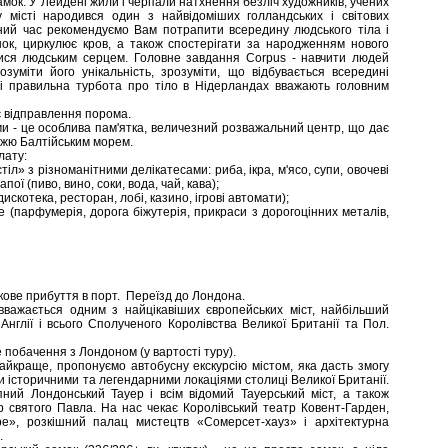
мок. У Лейдені жили і черпали натхнення безліч художників, учених
 місті народився один з найвідоміших голландських і світових
ьний час рекомендуємо Вам потрапити всередину людського тіла і
нок, циркулює кров, а також спостерігати за народженням нового
тися людським серцем. Головне завдання Corpus - навчити людей
зуміти його унікальність, зрозуміти, що відбувається всередині
в і правильна турбота про тіло в Нідерландах вважають головним
є відправлення порома.
и - це особлива пам'ятка, величезний розважальний центр, що дає
жю Балтійським морем.
лату:
іл» з різноманітними делікатесами: риба, ікра, м'ясо, супи, овочеві
пої (пиво, вино, соки, вода, чай, кава);
искотека, ресторан, лобі, казино, ігрові автомати);
ee (парфумерія, дорога біжутерія, прикраси з дорогоцінних металів,
кове прибуття в порт. Переїзд до Лондона.
 вважається одним з найцікавіших європейських міст, найбільший
Англії і всього Сполученого Королівства Великої Британії та Пол.
побачення з Лондоном (у вартості туру).
айкраще, пропонуємо автобусну екскурсію містом, яка дасть змогу
 історичними та легендарними локаціями столиці Великої Британії.
пний Лондонський Тауер і всім відомий Тауерський міст, а також
 святого Павла. На нас чекає Королівський театр Ковент-Гарден,
be», розкішний палац мистецтв «Сомерсет-хауз» і архітектурна
.