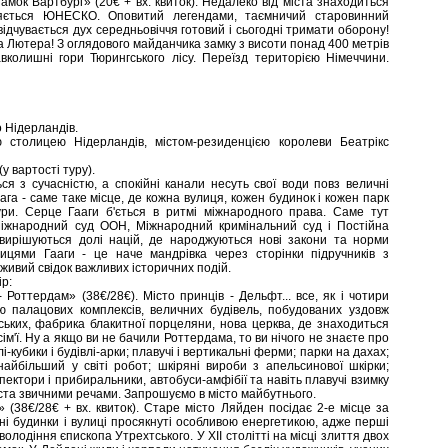
мок Вартбург» (20€ + вх. квиток). Недалеко від міста знаходиться
няється ЮНЕСКО. Оповитий легендами, таємничий старовинний
ідчувається дух середньовіччя готовий і сьогодні тримати оборону!
а Лютера! З оглядового майданчика замку з висоти понад 400 метрів
вколишні гори Тюрингського лісу. Переїзд територією Німеччини.
 Нідерландів.
 столицею Нідерландів, містом-резиденцією королеви Беатрікс
у вартості туру).
ься з сучасністю, а спокійні канали несуть свої води повз величні
аага - саме таке місце, де кожна вулиця, кожен будинок і кожен парк
тури. Серце Гааги б'ється в ритмі міжнародного права. Саме тут
к Міжнародний суд ООН, Міжнародний кримінальний суд і Постійна
 вирішуються долі націй, де народжуються нові закони та норми
лицями Гааги - це наче мандрівка через сторінки підручників з
 живий свідок важливих історичних подій.
ір:
 Роттердам» (38€/28€). Місто принців - Дельфт... все, як і чотири
чю палацових комплексів, величних будівель, побудованих уздовж
нських, фабрика блакитної порцеляни, нова церква, де знаходиться
ім'ї. Ну а якщо ви не бачили Роттердама, то ви нічого не знаєте про
-кубики і будівлі-арки; плавучі і вертикальні ферми; парки на дахах;
найбільший у світі робот; шкіряні вироби з апельсинової шкірки;
пектори і прибиральники, автобуси-амфібії та навіть плавучі взимку
іста звичними речами. Запрошуємо в місто майбутнього.
 (38€/28€ + вх. квиток). Старе місто Ляйден посідає 2-е місце за
і будинки і вулиці просякнуті особливою енергетикою, адже перші
олодіння єпископа Утрехтського. У XII столітті на місці злиття двох