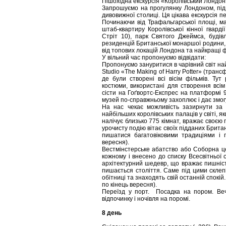
Пішохідна екскурсія «Королівський Лондон»
Запрошуємо на прогулянку Лондоном, під
дивовижної столиці. Ця цікава екскурсія
Починаючи від Трафальгарської площі, м
штаб-квартиру Королівської кінної гварді
Стріт 10), парк Святого Джеймса, будів
резиденцій Британської монаршої родини, 
від топових локацій Лондона та найкращі ф
У вільний час пропонуємо відвідати:
Пропонуємо зануритися в чарівний світ най
Studio «The Making of Harry Potter» (трансф
де були створені всі вісім фільмів. Тут
костюми, використані для створення всім
сісти на Гоґвортс-Експрес на платформі 9 
музей по-справжньому захоплює і дає змогу
На нас чекає можливість зазирнути за 
найбільших королівських палаців у світі, я
налічує близько 775 кімнат, вражає своєю
урочисту подію вітає своїх підданих Брит
пишатися багатовіковими традиціями і 
вересня).
Вестмінстерське абатство або Соборна цер
кожному і внесено до списку Всесвітньо
архітектурний шедевр, що вражає пишніс
пишається століття. Саме під цими склеп
обітниці та знаходять свій останній спокій.
по кінець вересня).
Переїзд у порт. Посадка на пором. Веч
відпочинку і ночівля на поромі.
8 день