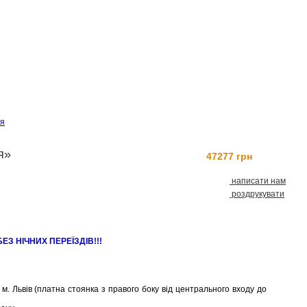
ія
я»
47277 грн
Замовити
написати нам
роздрукувати
БЕЗ НІЧНИХ ПЕРЕЇЗДІВ!!!
і м. Львів (платна стоянка з правого боку від центрального входу до