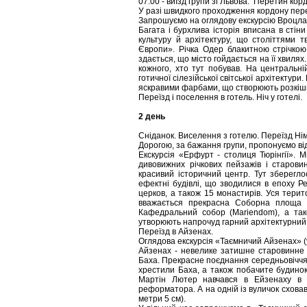
07:00 - виїзд групи зі Львова. Перетин кор
У разі швидкого проходження кордону пер
Запрошуємо на оглядову екскурсію Вроцлаво
Багата і бурхлива історія вписана в сті
культуру й архітектуру, що століттями т
Європи». Річка Одер блакитною стрічкою
здається, що місто гойдається на її хвилях
кожного, хто тут побував. На центральні
готичної сілезійської світської архітектури
яскравими фарбами, що створюють розкішн
Переїзд і поселення в готель. Ніч у готелі.
2 день
Сніданок. Виселення з готелю. Переїзд Н
Дорогою, за бажання групи, пропонуємо ві
Екскурсія «Ерфурт - столиця Тюрінгії». 
дивовижних річкових пейзажів і старов
красивий історичний центр. Тут збереглос
ефектні будівлі, що зводилися в епоху Ре
церков, а також 15 монастирів. Уся терит
вважається прекрасна Соборна площа (
Кафедральний собор (Mariendom), а також
утворюють напрочуд гарний архітектурний
Переїзд в Айзенах.
Оглядова екскурсія «Таємничий Айзенах» (у
Айзенах - невелике затишне старовинне 
Баха. Прекрасне поєднання середньовіччя і 
хрестили Баха, а також побачите будинок
Мартін Лютер навчався в Ейзенаху в л
реформатора. А на одній із вуличок схова
метри 5 см).