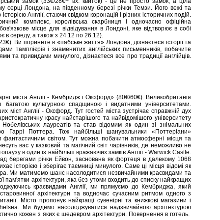
рський замок (33€/28€+ вх. квиток) - це не просто замок, а ціла
 серці Лондона, на південному березі річки Темзи. Його вежі та
історією Англії, стаючи свідком коронацій і різних історичних подій.
ричний комплекс, королівська скарбниця і одночасно офіційна
ов'язкове місце для відвідування в Лондоні, яке відтворює в собі
 в середу, а також з 24.12 по 26.12).
23€). Ви поринете в «пабське життя» Лондона, дізнаєтеся історії та
ами тамплієрів і знаменитих англійських письменників, побачите
ями та привидами минулого, дізнаєтеся все про традиції англійців.
арні міста Англії - Кембридж і Оксфорд» (80€/60€). Великобританія
 з багатою культурною спадщиною і видатними університетами.
х міст Англії - Оксфорд. Тут гостей міста зустрічає справжній дух
 аристократичну красу найстарішого та найвідомішого університету
 Нобелівських лауреатів та став відомим як один зі знімальних
про Гаррі Поттера. Тож найбільші шанувальники «Поттеріани»
м фантастичним світом. Тут можна побачити атмосферні місця та
есуть вас у казковий та магічний світ чарівників, де неможливо не
паузу в один із найбільш вражаючих замків Англії - Warwick Castle.
ад берегами річки Ейвон, заснована як фортеця в далекому 1068
дихає історією і зберігає таємниці минулого. Саме ці місця відомі як
іра. Ми матимемо шанс насолодитися незвичайними краєвидами та
ї пам'ятки архітектури, яка без утоми входить до списку найкращих
олоджуючись краєвидами Англії, ми прямуємо до Кембриджа, який
таровинної архітектури та водночас сучасним ритмом одного з
итанії. Місто пропонує найкращі сувенірні та книжкові магазини і
Chelsea. Ми будемо насолоджуватися надзвичайною архітектурою
ктично кожен з яких є шедевром архітектури. Повернення в готель.