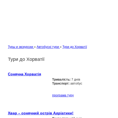
Туры и экскурсии
»
Автобусні тури
»
Тури до Хорватії
Тури до Хорватії
Сонячна Хорватія
Тривалість:
7 днів
Транспорт:
автобус
програма туру
Хвар – сонячний острів Адріатики!