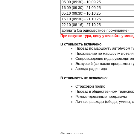
05.09 (09:30) - 10.09.25
16.09 (09:30) - 21.09.25
05.10 (09:30) - 10.10.25
16.10 (09:30) - 21.10.25
22.10 (08:16) - 27.10.25
доплата (за одноместное проживание)
При покупке тура, цену уточняйте у мене
В стоимость включено:
Проезд по маршруту автобусом ту
Проживание по маршруту в отелях
Сопровождение гида руководител
Экскурсий (согласно программы т
Аренда радиогида
В стоимость не включено:
Страховой полис
Проезд в общественном транспо
Рекомендованные программы
Личные расходы (обеды, ужины, 
Заказать
Фотогалерея