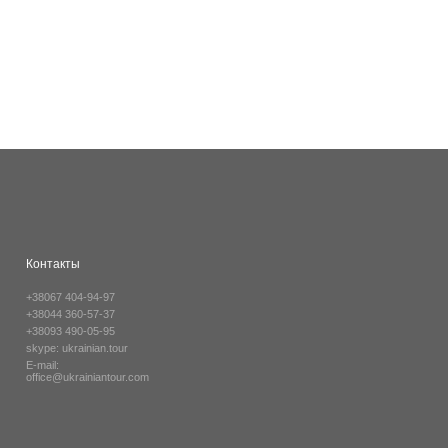
Контакты
+38067 404-94-97
+38044 360-57-37
+38093 490-05-95
skype:
ukrainian.tour
E-mail:
office@ukrainiantour.com