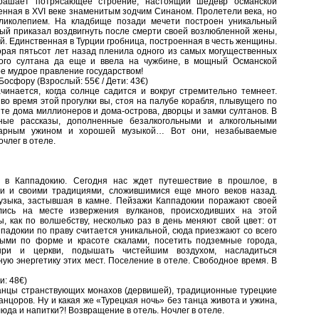
крашает потрясающее строение, настоящий шедевр османской
енная в XVI веке знаменитым зодчим Синаном. Пролетели века, но
ликолепием. На кладбище позади мечети построен уникальный
ый приказал воздвигнуть после смерти своей возлюбленной жены,
й. Единственная в Турции гробница, построенная в честь женщины.
орая пятьсот лет назад пленила одного из самых могущественных
ого султана да еще и ввела на чужбине, в мощный Османской
ое мудрое правление государством!
Босфору (Взрослый: 55€ / Дети: 43€)
чинается, когда солнце садится и вокруг стремительно темнеет.
во время этой прогулки вы, стоя на палубе корабля, плывущего по
те дома миллионеров и дома-острова, дворцы и замки султанов. В
ные рассказы, дополненные безалкогольными и алкогольными
икарным ужином и хорошей музыкой… Вот они, незабываемые
члег в отеле.
д в Каппадокию. Сегодня нас ждет путешествие в прошлое, в
и и своими традициями, сложившимися еще много веков назад.
узыка, застывшая в камне. Пейзажи Каппадокии поражают своей
лись на месте извержения вулканов, происходивших на этой
, как по волшебству, несколько раз в день меняют свой цвет: от
падокии по праву считается уникальной, сюда приезжают со всего
ыми по форме и красоте скалами, посетить подземные города,
ыри и церкви, подышать чистейшим воздухом, насладиться
ую энергетику этих мест. Поселение в отеле. Свободное время. В
и: 48€)
анцы странствующих монахов (дервишей), традиционные турецкие
цоров. Ну и какая же «Турецкая ночь» без танца живота и ужина,
юда и напитки?! Возвращение в отель. Ночлег в отеле.