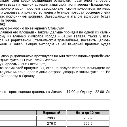
вает свои двери резиденция османских правителей на берегу
уть ведет к главной артерии азиатской части города - Багдадского
аморного моря, проспект завораживает своим колоритом, по нему
х деревьев, а количество модных бутиков, которая сосредоточена
ших поклонников шопинга. Завершающим этапом экскурсии будет
ть города.
6€)
ную экскурсию по вечернему Стамбулу.
главной его площади - Таксим, дальше пройдем по одной из самых
ому из главных символов города - башни Галата, также у всех
ся на раритетном Стамбульском трамвайчике, посетить церковь
ония. А завершающим аккордом нашей вечерней прогулки будет
 дворца Долмабахче протянулся на 600 метров вдоль европейского
ледние султаны Османской империи…
 (Взрослый: 30€ / Дети: 23€)
во время этой прогулки Вы, стоя на палубе корабля, плывущего по
те дома миллионеров и дома-острова, дворцы и замки султанов. Во
ой переезд в Украину.
 от прохождения границы) в Измаил - 17:00, в Одессу - 22:00. До
Взрослый
Дети до 12 лет
299 €
289 €
276 €
269 €