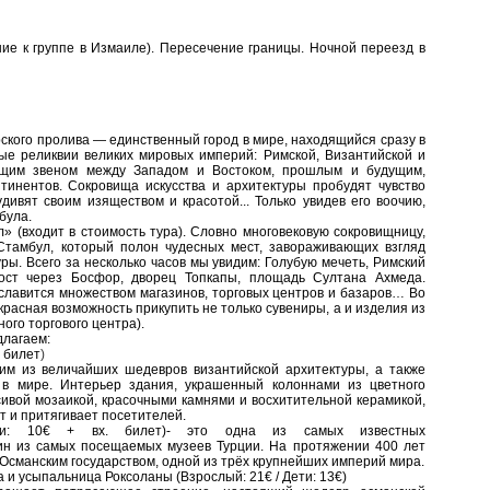
ие к группе в Измаиле). Пересечение границы. Ночной переезд в
ского пролива — единственный город в мире, находящийся сразу в
ные реликвии великих мировых империй: Римской, Византийской и
ющим звеном между Западом и Востоком, прошлым и будущим,
тинентов. Сокровища искусства и архитектуры пробудят чувство
дивят своим изяществом и красотой... Только увидев его воочию,
була.
» (входит в стоимость тура).
Словно многовековую сокровищницу,
 Стамбул, который полон чудесных мест, завораживающих взгляд
уры. Всего за несколько часов мы увидим: Голубую мечеть, Римский
ост через Босфор, дворец Топкапы, площадь Султана Ахмеда.
 славится множеством магазинов, торговых центров и базаров… Во
красная возможность прикупить не только сувениры, а и изделия из
ого торгового центра).
длагаем:
. билет
)
им из величайших шедевров византийской архитектуры, а также
в мире. Интерьер здания, украшенный колоннами из цветного
сивой мозаикой, красочными камнями и восхитительной керамикой,
т и притягивает посетителей.
ети: 10€ + вх. билет)- это одна из самых известных
ин из самых посещаемых музеев Турции. На протяжении 400 лет
Османским государством, одной из трёх крупнейших империй мира.
 и усыпальница Роксоланы (Взрослый: 21€ / Дети: 13€)