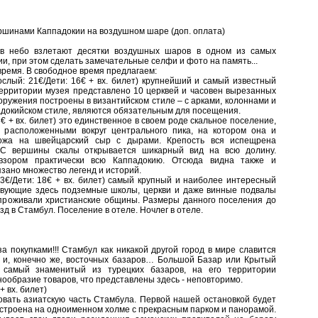
ершинами Каппадокии на воздушном шаре (доп. оплата)
 в небо взлетают десятки воздушных шаров в одном из самых
ии, при этом сделать замечательные селфи и фото на память...
время. В свободное время предлагаем:
слый: 21€/Дети: 16€ + вх. билет) крупнейший и самый известный
территории музея представлено 10 церквей и часовен вырезанных
ооружения построены в византийском стиле – с арками, колоннами и
адокийском стиле, являются обязательным для посещения.
€ + вх. билет) это единственное в своем роде скальное поселение,
расположенными вокруг центрального пика, на котором она и
хожа на швейцарский сыр с дырами. Крепость вся испещрена
 С вершины скалы открывается шикарный вид на всю долину.
зором практически всю Каппадокию. Отсюда видна также и
язано множество легенд и историй.
3€/Дети: 18€ + вх. билет) самый крупный и наиболее интересный
твующие здесь подземные школы, церкви и даже винные подвалы
х проживали христианские общины. Размеры данного поселения до
д в Стамбул. Поселение в отеле. Ночлег в отеле.
за покупками!!! Стамбул как никакой другой город в мире славится
в и, конечно же, восточных базаров… Большой Базар или Крытый
- самый знаменитый из турецких базаров, на его территории
нообразие товаров, что представлены здесь - неповторимо.
+ вх. билет)
овать азиатскую часть Стамбула. Первой нашей остановкой будет
остроена на одноименном холме с прекрасным парком и панорамой.