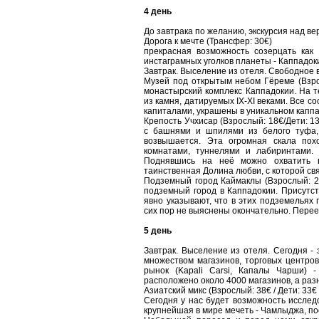
4 день
До завтрака по желанию, экскурсия над в
Дорога к мечте (Трансфер: 30€)
прекрасная возможность созерцать как
инстаграмных уголков планеты - Каппадок
Завтрак. Выселение из отеля. Свободное 
Музей под открытым небом Гёреме (Взро
монастырский комплекс Каппадокии. На 
из камня, датируемых IX-XI веками. Все с
капиталами, украшены в уникальном капп
Крепость Учхисар (Взрослый: 18€/Дети: 13
с башнями и шпилями из белого туфа, 
возвышается. Эта огромная скала по
комнатами, туннелями и лабиринтами.
Поднявшись на неё можно охватить в
таинственная Долина любви, с которой св
Подземный город Каймаклы (Взрослый: 2
подземный город в Каппадокии. Присутс
явно указывают, что в этих подземелья
сих пор не выяснены окончательно. Переез
5 день
Завтрак. Выселение из отеля. Сегодня - 
множеством магазинов, торговых центро
рынок (Kapali Carsi, Капалы Чарши) 
расположено около 4000 магазинов, а раз
Азиатский микс (Взрослый: 38€ / Дети: 33€ 
Сегодня у нас будет возможность исслед
крупнейшая в мире мечеть - Чамлыджа, п