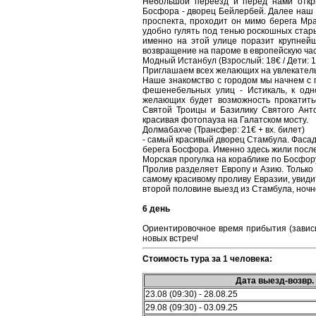
Небольшой переезд и перед нами откры
Босфора - дворец Бейлербей. Далее наш п
проспекта, проходит он мимо берега Мр
удобно гулять под тенью роскошных стары
именно на этой улице поразит крупней
возвращение на пароме в европейскую час
Модный Истанбул (Взрослый: 18€ / Дети: 1
Приглашаем всех желающих на увлекатель
Наше знакомство с городом мы начнем с 
фешенебельных улиц - Истикаль, к одн
желающих будет возможность прокатить
Святой Троицы и Базилику Святого Ант
красивая фотопауза на Галатском мосту.
Долмабахче (Трансфер: 21€ + вх. билет)
- самый красивый дворец Стамбула. Фасад
берега Босфора. Именно здесь жили пос
Морская прогулка на кораблике по Босфору
Пролив разделяет Европу и Азию. Только 
самому красивому проливу Евразии, увиди
второй половине выезд из Стамбула, ночн
6 день
Ориентировочное время прибытия (зависит
новых встреч!
Стоимость тура за 1 человека:
Дата выезд-возвр.
23.08 (09:30) - 28.08.25
29.08 (09:30) - 03.09.25