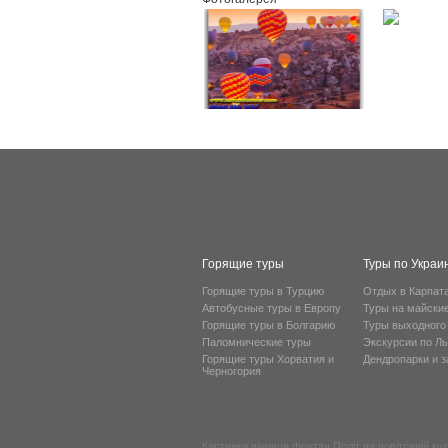
Горящие туры
Туры по Украи
Горящие туры в Турцию
Отдых в Карпат
Автобусные туры в Европу
Туры на майски
Горящие туры в Болгарию
Туры выходного
Паломнические туры
Экскурсии по Л
Горящие туры Хорватия и
Дендропарки и 
Черногория
Картинки вінниця фонтан
Політ на повітряній кул