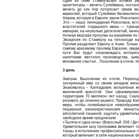
Один из семи стамбульских холмов у
архитектуры – мечеть Сулеймана, постро
мечеть до сих пор потрясает своим ве
мавзолей, который Сулейман Великолепн
Хюрем, которую в Европе звали Роксолано
Это — наша легендарная Роксолана, кот
властителей тогдашнего мира — турецк
империи, на несколько десятилетий, личн
Ночная морская прогулка на кораблике по 
Экскурсия по Стамбулу на теплоходе на
Пролив разделяет Европу и Азию. Только 
самому красивому проливу Евразии, увиди
пути Вас будут сопровождать интерес
напитками местного производства, ш
мгновения счастья…Поселение в отеле. Но
3 день
Завтрак. Выселение из отеля. Переез
затерянный мир со своим укладом жизн
Знакомьтесь – Каппадокия, волшебная м
магической красотой. Они сформирова
территории 70 миллион лет назад. Скалы
розового до огненно-рыжего. Природа Кап
мира, чтобы полюбоваться невообразим
пещерные раннехристианские монаст
абсолютной тишиной, ощутить удивительн
свободное время предлагаем:
«Тысяча и одна ночь» (Взрослый: 55€ / Дет
Удивительная шоу программа включает т
танцы в исполнение профессиональных тан
который включает в себя национальные бл