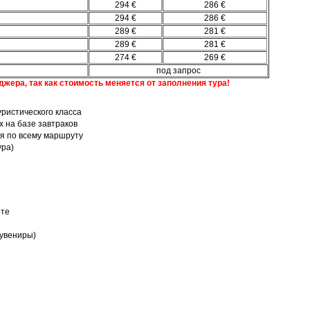
294 €
286 €
294 €
286 €
289 €
281 €
289 €
281 €
274 €
269 €
под запрос
джера, так как стоимость меняется от заполнения тура!
ристического класса
 на базе завтраков
я по всему маршруту
ура)
рте
сувениры)