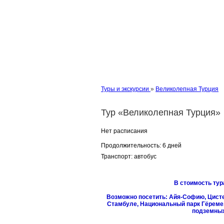
Туры и экскурсии
»
Великолепная Турция
Тур «Великолепная Турция»
Нет расписания
Продолжительность:
6 дней
Транспорт:
автобус
В стоимость тур
Возможно посетить: Айя-Софию, Цист
Стамбуле, Национальный парк Гёреме, 
подземных