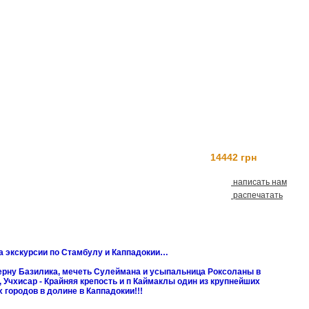
14442 грн
Заказать
написать нам
распечатать
а экскурсии по Стамбулу и Каппадокии…
ерну Базилика, мечеть Сулеймана и усыпальница Роксоланы в
Учхисар - Крайняя крепость и п Каймаклы один из крупнейших
 городов в долине в Каппадокии!!!