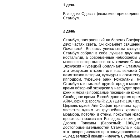
1 день
Выезд из Одессы (возможно присоединен
Стамбул.
2 день
Стамбул, построенный на берегах Босфор
двух частях света. Он охраняет священ
Османской. Являясь уникальным связу
Стамбул собрал в себе лучшее двух кон
ностальгии, а современные небоскребы у
можно с восторгом осознать величие Стам
Экскурсия «Турецкий бриллиант - Стамбул
эта экскурсия откроет для нас великий
памятников истории, культуры и архитект
ипподром, турецкие бани Роксоланы, м
Стамбул как никакой другой город в мире
время обзорной экскурсии у нас будет пре
кожи и меха (в программе посещение кожан
Свободное время. В свободное время пре
Айя-София (Взрослый: 21€ / Дети: 18€
+ вх
Церковь-музей Айя-София признана одн
является одним из крупнейших храмов 
мрамора, потолки и стены, покрытые кра
просто завораживают. Все здесь восхищае
Дворец Топкапы (Взрослый: 18€/Д
достопримечательностей Стамбула и од
этот дворец являлся центром управления 
«След великой любви» - мечеть Сулеймана