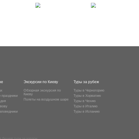
не
Экскурсии по Киеву
Туры за рубеж
ах
Обзорная экскурсия по
Туры в Черногорию
Киеву
е праздники
Туры в Хорватию
Полеты на воздушном шаре
 дня
Туры в Чехию
ьвову
Туры в Италию
заповедники
Туры в Испанию
і
Дешеві тури за кордон