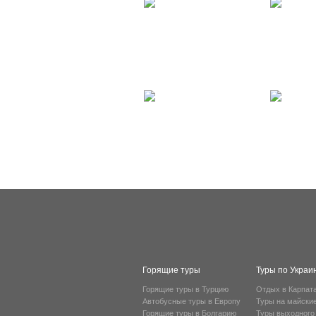
Горящие туры
Туры по Украи
Горящие туры в Турцию
Отдых в Карпат
Автобусные туры в Европу
Туры на майски
Горящие туры в Болгарию
Туры выходного