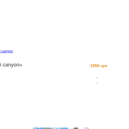
i canyon
ii canyon»
1550 грн
Заказать