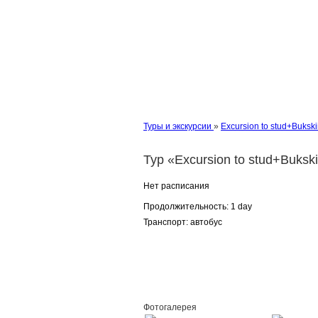
Туры и экскурсии
»
Excursion to stud+Bukski
Тур «Excursion to stud+Buksk
Нет расписания
Продолжительность:
1 day
Транспорт:
автобус
Заказать
Фотогалерея