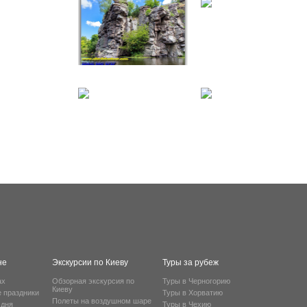
не
Экскурсии по Киеву
Туры за рубеж
ах
Обзорная экскурсия по
Туры в Черногорию
Киеву
е праздники
Туры в Хорватию
Полеты на воздушном шаре
 дня
Туры в Чехию