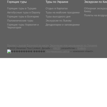
Горящие туры
Туры по Украине
Экскурсии по Ки
Горящие туры в Турцию
Отдых в Карпатах
Обзорная экскурс
Киеву
Автобусные туры в Европу
Туры на майские праздники
Полеты на возду
Горящие туры в Болгарию
Туры выходного дня
Паломнические туры
Экскурсии по Львову
Горящие туры Хорватия и
Дендропарки и заповедники
Черногория
Вихідні у львові
Екскурсії по києву
Экскурсии для школьников по Украине
© 2010 Ukrainian Tour Limited, Дизайн –
ABCD
, разработка –
Exilibris
Продвижение сайта
— компания «Авеб».